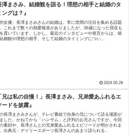
長澤まさみ、結婚観を語る！理想の相手と結婚のタ
ミングは？』
的女優、長澤まさみさんの結婚は、常に世間の注目を集める話題
。これまで数々の熱愛報道がありましたが、36歳になった現在も
を貫いています。しかし、最近のインタビューや発言からは、彼
結婚観や理想の相手、そして結婚のタイミングについ...
2024.05.28
「兄は私の自慢！」長澤まさみ、兄弟愛あふれるエ
ソードを披露』
の長澤まさみさんが、テレビ番組で自身の兄について語る場面が
ました。かねてから「ハンサム」と評判のお兄さんですが、今回
の素顔や、長澤さんとの兄弟愛あふれるエピソードが明かされま
。出典元：デイリースポーツ長澤さんのあまり語られる...