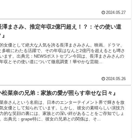
2024.05.27
長澤まさみ、推定年収2億円超え！？：その使い道
？』
的女優として絶大な人気を誇る長澤まさみさん。映画、ドラマ、
と多岐にわたる活躍で、その年収はなんと2億円を超えるとも噂さ
います。出典元：NEWSポストセブン今回は、長澤まさみさんの
年収とその使い道について徹底調査！華やかな芸能...
2024.05.26
小松菜奈の兄弟：家族の愛が照らす幸せな日々』
菜奈さんという名前は、日本のエンターテイメント界で輝きを放
気女優として知られています。しかし、彼女の素晴らしい演技力
力的な笑顔の裏には、家族との深い絆があることをご存知でしょ
。出典元：grape特に、彼女の兄弟との関係は、そ...