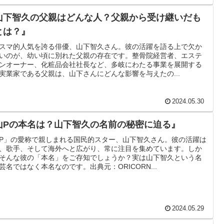
山下智久の父親はどんな人？父親から受け継いだも
とは？』
スマ的人気を誇る俳優、山下智久さん。彼の活躍を語る上で欠か
いのが、幼い頃に別れた父親の存在です。整骨院経営者、エステ
ンオーナー、化粧品会社社長など、多岐にわたる事業を展開する
実業家である父親は、山下さんにどんな影響を与えたの...
2024.05.30
山Pの本名は？山下智久の名前の秘密に迫る』
P」の愛称で親しまれる国民的スター、山下智久さん。彼の活躍は
、歌手、そして海外へと広がり、常に注目を集めています。しか
そんな彼の「本名」をご存知でしょうか？実は山下智久という名
芸名ではなく本名なのです。出典元：ORICORN...
2024.05.29