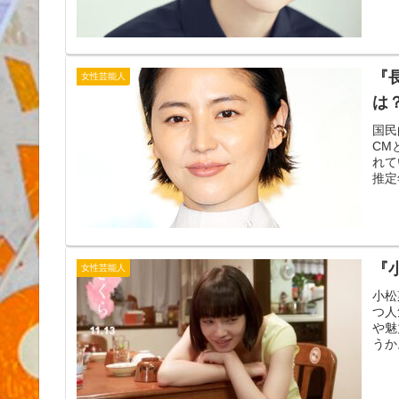
『
女性芸能人
は
国民
CM
れて
推定
『
女性芸能人
小松
つ人
や魅
うか