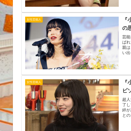
『
女性芸能人
の
芸能
ばれ
親は
い出
『
女性芸能人
ピ
超人
了し
絆が
との