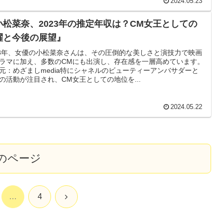
2024.05.23
小松菜奈、2023年の推定年収は？CM女王としての
躍と今後の展望』
23年、女優の小松菜奈さんは、その圧倒的な美しさと演技力で映画
ラマに加え、多数のCMにも出演し、存在感を一層高めています。
元：めざましmedia特にシャネルのビューティーアンバサダーと
の活動が注目され、CM女王としての地位を...
2024.05.22
のページ
次
…
4
へ