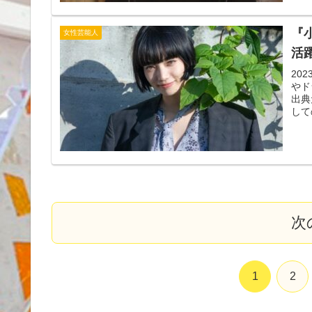
『
女性芸能人
活
20
やド
出典
して
次
1
2