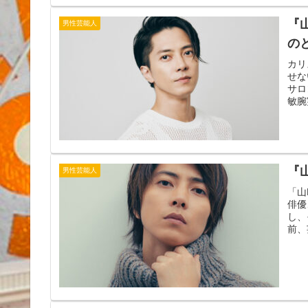
『
男性芸能人
の
カリ
せな
サロ
敏腕
『
男性芸能人
「山
俳優
し、
前、