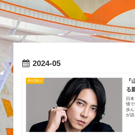
2024-05
『
男性芸能人
る
日本
情で
歩ん
が語