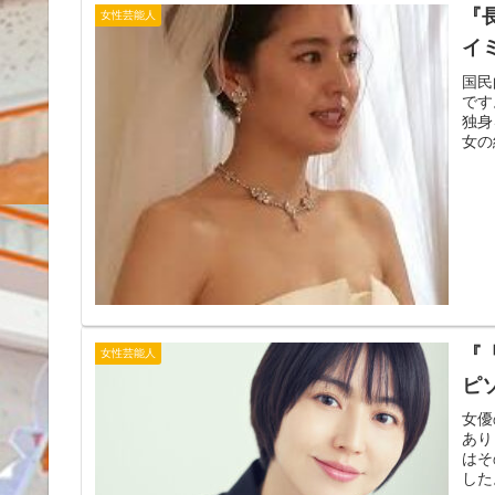
『
女性芸能人
イ
国民
です
独身
女の
『
女性芸能人
ピ
女優
あり
はそ
した