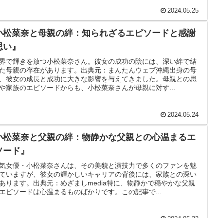
2024.05.25
小松菜奈と母親の絆：知られざるエピソードと感謝
思い』
界で輝きを放つ小松菜奈さん。彼女の成功の陰には、深い絆で結
た母親の存在があります。出典元：まんたんウェブ沖縄出身の母
、彼女の成長と成功に大きな影響を与えてきました。母親との思
や家族のエピソードからも、小松菜奈さんが母親に対す...
2024.05.24
小松菜奈と父親の絆：物静かな父親との心温まるエ
ソード』
気女優・小松菜奈さんは、その美貌と演技力で多くのファンを魅
ていますが、彼女の輝かしいキャリアの背後には、家族との深い
あります。出典元：めざましmedia特に、物静かで穏やかな父親
エピソードは心温まるものばかりです。この記事で...