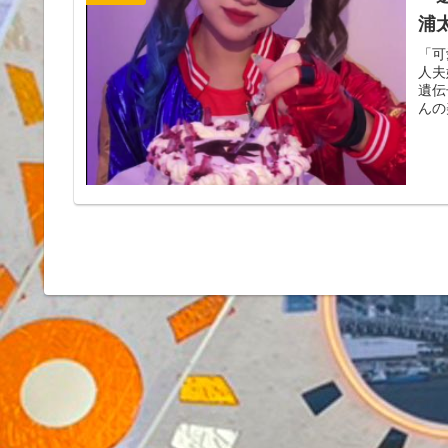
浦
「可
人夫
遺伝
んの