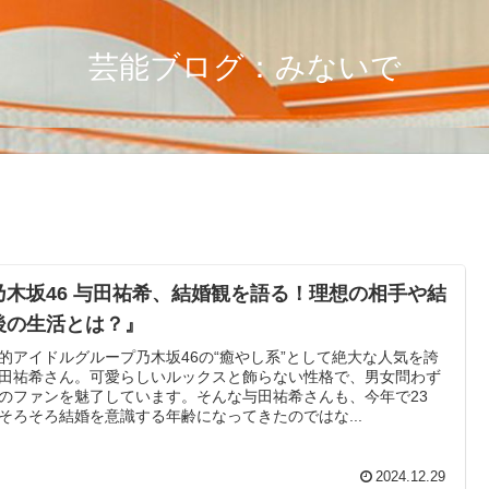
芸能ブログ：みないで
乃木坂46 与田祐希、結婚観を語る！理想の相手や結
後の生活とは？』
的アイドルグループ乃木坂46の“癒やし系”として絶大な人気を誇
田祐希さん。可愛らしいルックスと飾らない性格で、男女問わず
のファンを魅了しています。そんな与田祐希さんも、今年で23
そろそろ結婚を意識する年齢になってきたのではな...
2024.12.29