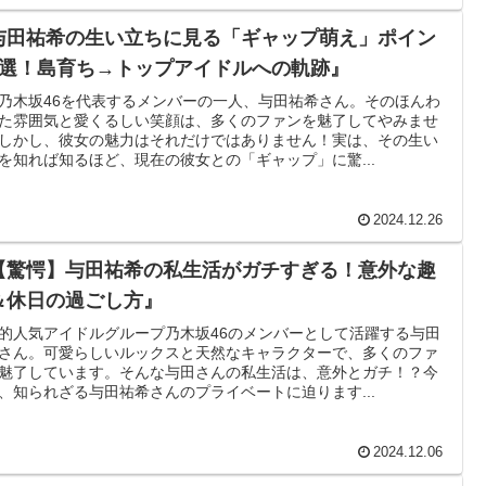
与田祐希の生い立ちに見る「ギャップ萌え」ポイン
5選！島育ち→トップアイドルへの軌跡』
乃木坂46を代表するメンバーの一人、与田祐希さん。そのほんわ
た雰囲気と愛くるしい笑顔は、多くのファンを魅了してやみませ
しかし、彼女の魅力はそれだけではありません！実は、その生い
を知れば知るほど、現在の彼女との「ギャップ」に驚...
2024.12.26
【驚愕】与田祐希の私生活がガチすぎる！意外な趣
＆休日の過ごし方』
的人気アイドルグループ乃木坂46のメンバーとして活躍する与田
さん。可愛らしいルックスと天然なキャラクターで、多くのファ
魅了しています。そんな与田さんの私生活は、意外とガチ！？今
、知られざる与田祐希さんのプライベートに迫ります...
2024.12.06