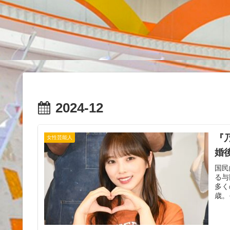
2024-12
『
女性芸能人
婚
国民
る与
多く
歳。