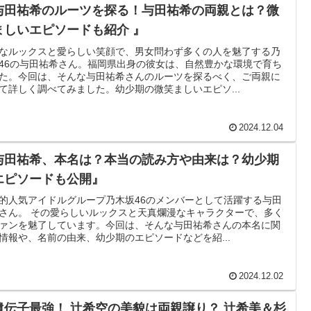
与田祐希のルーツを探る！与田祐希の両親とは？微
ましいエピソードも紹介 』
なルックスと愛らしい笑顔で、男女問わず多くの人を魅了する乃
46の与田祐希さん。福岡県出身の彼女は、自然豊かな環境で育ち
た。今回は、そんな与田祐希さんのルーツを探るべく、ご両親に
て詳しく調べてみました。幼少期の微笑ましいエピソ...
2024.12.04
与田祐希、本名は？本当の読み方や由来は？幼少期
エピソードも公開』
的人気アイドルグループ乃木坂46のメンバーとして活躍する与田
さん。 その愛らしいルックスと天真爛漫なキャラクターで、多く
ァンを魅了しています。今回は、そんな与田祐希さんの本名に関
情報や、名前の由来、幼少期のエピソードなどを紹...
2024.12.02
遺伝子最強！ 辻希空の美貌は両親譲り？ 辻希美＆杉