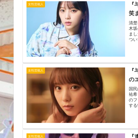
『
女性芸能人
笑
清楚
木坂
まし
つい
『
女性芸能人
の
国民
祐希
のフ
する
『
女性芸能人