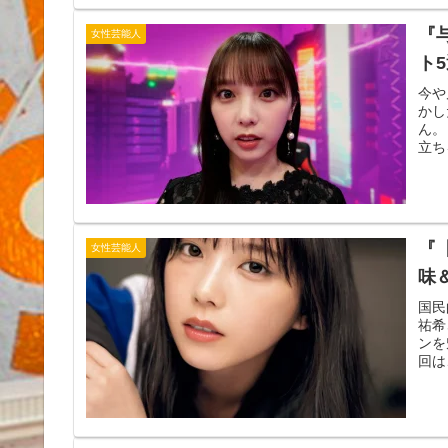
『
女性芸能人
ト
今や
かし
ん。
立ち
『
女性芸能人
味
国民
祐希
ンを
回は