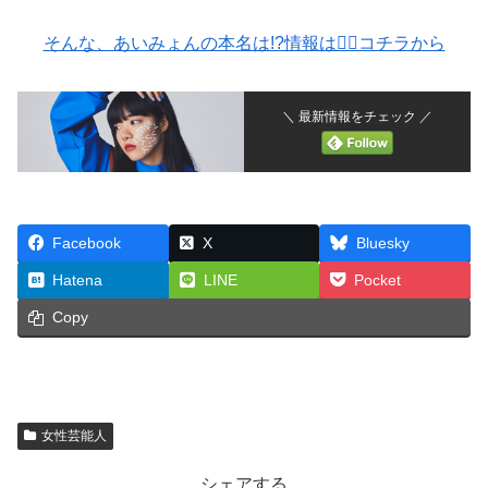
そんな、あいみょんの本名は!?情報は💁‍♀️コチラから
＼ 最新情報をチェック ／
Facebook
X
Bluesky
Hatena
LINE
Pocket
Copy
女性芸能人
シェアする