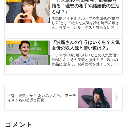
『乃木坂46 与田祐希、結婚観を
いきます。果たして、年...
語る！理想の相手や結婚後の生活
とは？』
国民的アイドルグループ乃木坂46の“癒や
し系”として絶大な人気を誇る与田祐希さ
ん。可愛らしいルックスと飾らない性格
で、男女問わず多くのファンを魅了して
います。そんな与田祐希さんも、今年で
23歳。そろそろ結婚を意識する年齢にな
『波瑠さんの年収はいくら？人気
女性芸能人
ってきたのではな...
女優の収入源と使い道は？』
ドラマやCMに引っ張りだこの人気女優:
波瑠さん。その美貌と演技力で、数々の
作品に出演し、お茶の間を魅了していま
す。しかし、気になるのはその年収。一
体、どれほどの収入を得ているのでしょ
うか？出典元：WEBザテレビジョン今回
は、波瑠さんの年収に...
「森井愛美」から“あいみょん”へ：アーテ
ィスト名の起源と変化
コメント