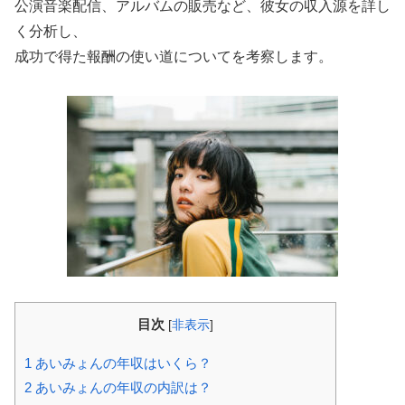
公演音楽配信、アルバムの販売など、彼女の収入源を詳し
く分析し、
成功で得た報酬の使い道についてを考察します。
目次
[
非表示
]
1
あいみょんの年収はいくら？
2
あいみょんの年収の内訳は？