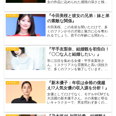
女の作品に込められた感情の深さと独特
の視点は、リスナーを虜にしてきまし
た。しかし、その背景には、あいみょん
を形作る重要な要素がありますそれは彼
『今田美桜と彼女の兄弟：妹と弟
女性芸能人
女の家族、特に六人の兄弟姉...
の素敵な関係』
今田美桜、この名前を聞いただけで、多
くのファンがその才能と魅力に心を奪わ
れるでしょう。若干の年齢にも関わら
ず、彼女のキャリアは華々しく、その活
動は女優業に留まらず、様々なジャンル
でその才能を発揮しています。しかし、
『平手友梨奈、結婚観を初告白！
女性芸能人
今田美桜さんの公私にわたる...
「〇〇な人と結婚したい」』
常に注目を集める女優・平手友梨奈さ
ん。ミステリアスな雰囲気と高い演技力
で、多くのファンを魅了しています。そ
んな彼女が、自身の結婚観について初め
て語りました。出典元：Instagramこれま
で、自身のプライベートについて多くを
『新木優子：年収は余裕の億越
女性芸能人
語ってこなかった...
え!?人気女優の収入源を分析！』
女優としてだけでなく、モデルやCMでも
大活躍の新木優子さん。その美貌と明る
いキャラクターで、男女問わず多くの人
気を集めています。今回は、そんな新木
優子さんの年収について、公開されてい
る情報や活動内容から徹底的に分析して
女性芸能人