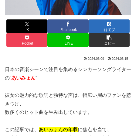
X
Facebook
はてブ
Pocket
LINE
コピー
2024.03.09
2024.03.15
日本の音楽シーンで注目を集めるシンガーソングライター
の“
あいみょん
”
彼女の魅力的な歌詞と独特な声は、幅広い層のファンを惹
きつけ、
数多くのヒット曲を生み出しています。
この記事では、
あいみょんの年収
に焦点を当て、