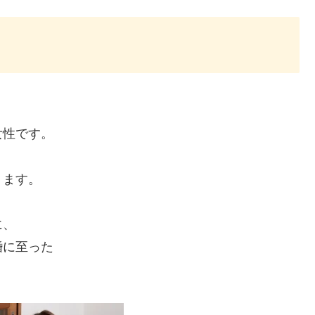
女性です。
ります。
に、
婚に至った