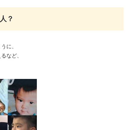
人？
ように、
えるなど、