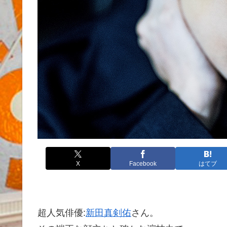
X
Facebook
はてブ
超人気俳優:
新田真剣佑
さん。