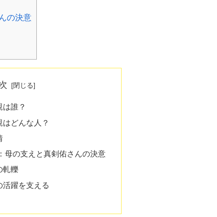
んの決意
次
親は誰？
親はどんな人？
情
：母の支えと真剣佑さんの決意
の軋轢
の活躍を支える