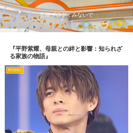
芸能ブログ：みないで
『平野紫耀、母親との絆と影響：知られざ
る家族の物語』
男性芸能人