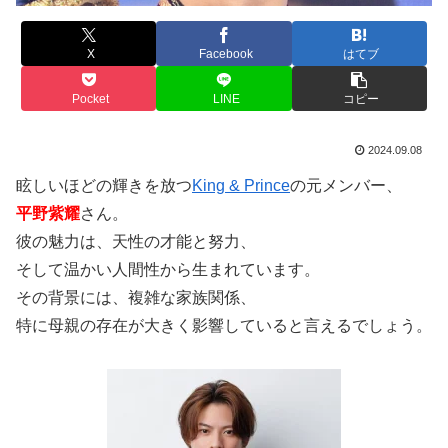
X
Facebook
はてブ
Pocket
LINE
コピー
2024.09.08
眩しいほどの輝きを放つ
King & Prince
の元メンバー、
平野紫耀
さん。
彼の魅力は、天性の才能と努力、
そして温かい人間性から生まれています。
その背景には、複雑な家族関係、
特に母親の存在が大きく影響していると言えるでしょう。