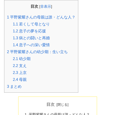
目次
[
非表示
]
1
平野紫耀さんの母親は誰・どんな人？
1.1
若くして母となり
1.2
息子の夢を応援
1.3
病との闘いと再婚
1.4
息子への深い愛情
2
平野紫耀さんの幼少期：生い立ち
2.1
幼少期
2.2
支え
2.3
上京
2.4
母親
3
まとめ
目次
平野紫耀さんの母親は誰・どんな人？