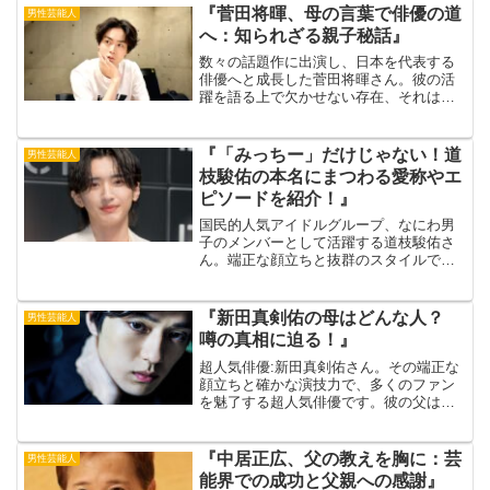
『菅田将暉、母の言葉で俳優の道
男性芸能人
へ：知られざる親子秘話』
数々の話題作に出演し、日本を代表する
俳優へと成長した菅田将暉さん。彼の活
躍を語る上で欠かせない存在、それは母
親の存在です。多忙な日々を送る菅田将
暉さんを陰ながら支え続けた母親。出典
元：映画.com実は、菅田将暉さんが俳優
『「みっちー」だけじゃない！道
男性芸能人
を志すきっかけとなっ...
枝駿佑の本名にまつわる愛称やエ
ピソードを紹介！』
国民的人気アイドルグループ、なにわ男
子のメンバーとして活躍する道枝駿佑さ
ん。端正な顔立ちと抜群のスタイルで、
ドラマや映画に引っ張りだこの彼です
が、実は「道枝駿佑」は芸名ではなく本
名なんです！今回は、道枝駿佑さんの本
『新田真剣佑の母はどんな人？
男性芸能人
名にまつわる知られざるエピ...
噂の真相に迫る！』
超人気俳優:新田真剣佑さん。その端正な
顔立ちと確かな演技力で、多くのファン
を魅了する超人気俳優です。彼の父は、
国際的に活躍したアクションスター千葉
真一さんであることは有名ですが、母親
についてはあまり知られていません。出
『中居正広、父の教えを胸に：芸
男性芸能人
典元：gingerwe...
能界での成功と父親への感謝』