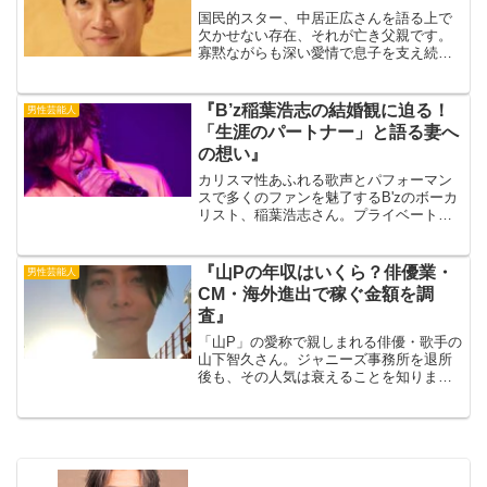
国民的スター、中居正広さんを語る上で
欠かせない存在、それが亡き父親です。
寡黙ながらも深い愛情で息子を支え続け
た父親は、中居さんの芸能人生に大きな
影響を与えました。「父の背中から多く
を学びました」と語る中居さん。その言
『B’z稲葉浩志の結婚観に迫る！
男性芸能人
葉に込められた想いとは？...
「生涯のパートナー」と語る妻へ
の想い』
カリスマ性あふれる歌声とパフォーマン
スで多くのファンを魅了するB'zのボーカ
リスト、稲葉浩志さん。プライベートで
は、結婚し「生涯のパートナー」と語る
最愛の妻の存在が知られています。出典
元：ORICON NEWS今回は、数少ないイ
『山Pの年収はいくら？俳優業・
男性芸能人
ンタビューや...
CM・海外進出で稼ぐ金額を調
査』
「山P」の愛称で親しまれる俳優・歌手の
山下智久さん。ジャニーズ事務所を退所
後も、その人気は衰えることを知りませ
ん。独立後の年収は、なんとジャニーズ
時代の2～3倍とも言われています。出典
元：クランクイン！その収入源は、俳優
業、CM出演、そして...