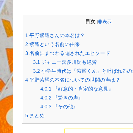
目次
[
非表示
]
1
平野紫耀さんの本名は？
2
紫耀という名前の由来
3
名前にまつわる隠されたエピソード
3.1
ジャニー喜多川氏も絶賛
3.2
小学生時代は「紫耀くん」と呼ばれるの
4
平野紫耀の本名についての世間の声は？
4.0.1
『好意的・肯定的な意見』
4.0.2
『驚きの声』
4.0.3
『その他』
5
まとめ