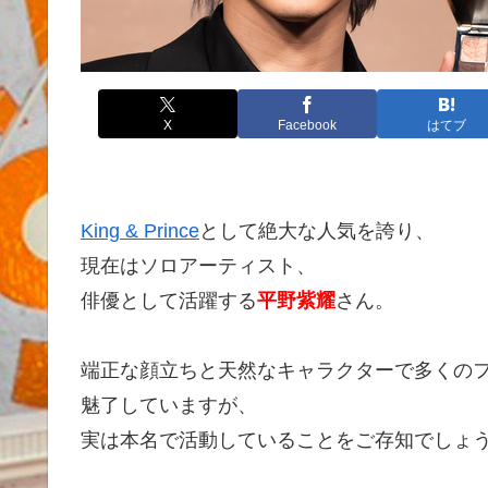
X
Facebook
はてブ
King & Prince
として絶大な人気を誇り、
現在はソロアーティスト、
俳優として活躍する
平野紫耀
さん。
端正な顔立ちと天然なキャラクターで多くの
魅了していますが、
実は本名で活動していることをご存知でしょ