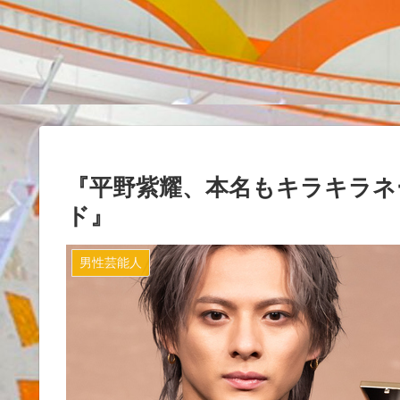
『平野紫耀、本名もキラキラネ
ド』
男性芸能人