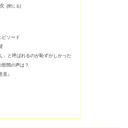
次
エピソード
賛
ん」と呼ばれるのが恥ずかしかった
の世間の声は？
意見』