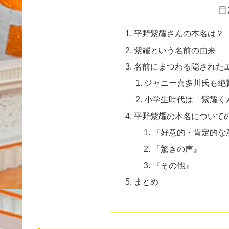
目
平野紫耀さんの本名は？
紫耀という名前の由来
名前にまつわる隠された
ジャニー喜多川氏も絶
小学生時代は「紫耀く
平野紫耀の本名について
『好意的・肯定的な
『驚きの声』
『その他』
まとめ