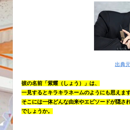
出典元：
彼の名前「紫耀（しょう）」は、
一見するとキラキラネームのようにも思えま
そこには一体どんな由来やエピソードが隠さ
でしょうか。