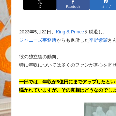
X
Facebook
はてブ
2023年5月22日、
King & Prince
を脱退し、
ジャニーズ事務所
からも退所した
平野紫耀
さ
彼の独立後の動向、
特に年収については多くのファンが関心を寄
一部では、年収が5億円にまでアップしたとい
囁かれていますが、その真相はどうなのでし