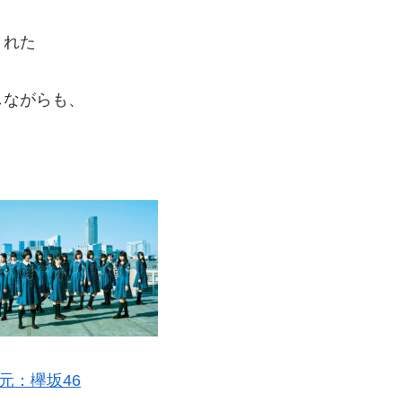
くれた
しながらも、
元：欅坂46