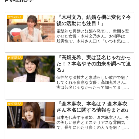
『木村文乃、結婚を機に変化？今
女性芸能人
後の活動にも注目！』
電撃的な再婚と妊娠を発表し、世間を驚
かせた女優・木村文乃さん。お相手は一
般男性で、木村さん曰く「いつも気にか
けてくれ、この先を一緒に歩みたいと思
わせてくれる人」とのこと。初夏には第
一子を出産され、公私ともに順風満帆な
『高畑充希、実は芸名じゃなかっ
女性芸能人
様子が伺えます。出典元：...
た！？本名やその由来を調べて迫
る』
個性的な演技力と素晴らしい歌声で魅了
してくれる多彩な女優：高畑充希さん。
実は芸名じゃなかったって知ってまし
た？その可愛らしい名前から、芸名だと
勘違いしている人も多いのではないでし
ょうか。出典元：Billboard JAPANこの記
『倉木麻衣、本名は？ 倉木麻衣
女性芸能人
事は、高畑...
さん本名に関する情報をまとめ』
日本を代表する歌姫、倉木麻衣さん。そ
の美しい歌声とミステリアスな雰囲気
で、長年にわたり多くの人々を魅了して
きました。しかし、彼女のプライベート
な情報はベールに包まれたまま。本名に