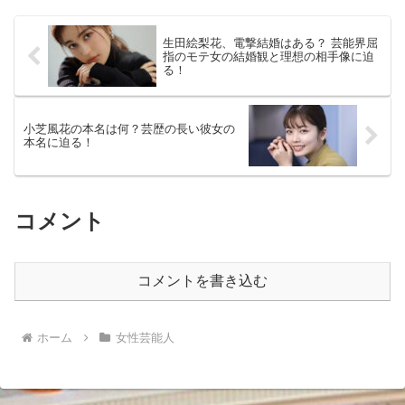
で生まれました。父...
生田絵梨花、電撃結婚はある？ 芸能界屈
指のモテ女の結婚観と理想の相手像に迫
る！
小芝風花の本名は何？芸歴の長い彼女の
本名に迫る！
コメント
コメントを書き込む
ホーム
女性芸能人