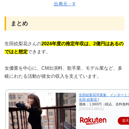
出典元：X
まとめ
生田絵梨花さんの
2024年度の推定年収は、
2億円
はあるの
ではと想定
できます。
女優業を中心に、CM出演料、歌手業、モデル業など、多
岐にわたる活動が彼女の収入を支えています。
生田絵梨花写真集 インターミッ
生田 絵梨花 ]
価格：1,980円（税込、送料無料
(2025/2/14時点)
楽