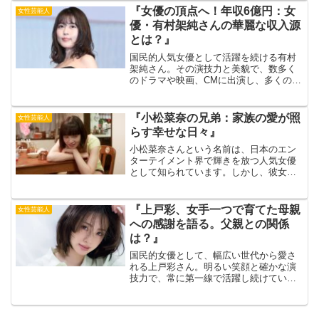
ついても情報が錯綜し、真相は闇の中で
『女優の頂点へ！年収6億円：女
女性芸能人
す。出典元：倉木麻衣この記...
優・有村架純さんの華麗な収入源
とは？』
国民的人気女優として活躍を続ける有村
架純さん。その演技力と美貌で、数多く
のドラマや映画、CMに出演し、多くのフ
ァンを魅了しています。出典元：ホット
ペッパービューティー高校時代から芸能
活動を始めた有村架純さんは、2013年の
『小松菜奈の兄弟：家族の愛が照
女性芸能人
NHK連続テレビ小...
らす幸せな日々』
小松菜奈さんという名前は、日本のエン
ターテイメント界で輝きを放つ人気女優
として知られています。しかし、彼女の
素晴らしい演技力や魅力的な笑顔の裏に
は、家族との深い絆があることをご存知
でしょうか。出典元：grape特に、彼女の
『上戸彩、女手一つで育てた母親
女性芸能人
兄弟との関係は、そ...
への感謝を語る。父親との関係
は？』
国民的女優として、幅広い世代から愛さ
れる上戸彩さん。明るい笑顔と確かな演
技力で、常に第一線で活躍し続けていま
す。そんな彼女を支えてきたのは、女手
一つで育ててくれた母親の存在でした。
上戸彩さんは、1985年9月14日、東京都