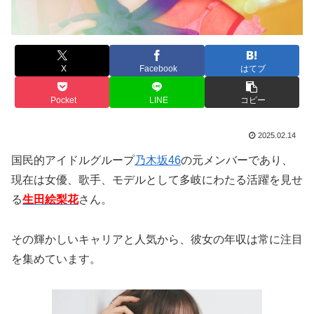
X
Facebook
はてブ
Pocket
LINE
コピー
2025.02.14
国民的アイドルグループ
乃木坂46
の元メンバーであり、
現在は女優、歌手、モデルとして多岐にわたる活躍を見せ
る
生田絵梨花
さん。
その輝かしいキャリアと人気から、彼女の年収は常に注目
を集めています。