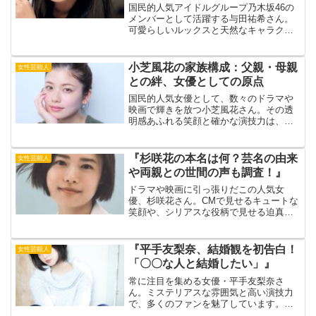
国民的人気アイドルグループ乃木坂46の
メンバーとして活躍する与田祐希さん。
可愛らしいルックスと天然なキャラクタ
ーで、多くのファンを魅了しています。
そんな与田さんの私生活は、意外とガ
チ！？今回は、知られざる与田祐希さん
小芝風花の家族構成：父親・母親
女性芸能人
のプライベートに迫ります...
との絆、女優としての原点
国民的人気女優として、数々のドラマや
映画で輝きを放つ小芝風花さん。その透
明感あふれる笑顔と確かな演技力は、多
くの人々を魅了し続けています。そんな
彼女の活躍を語る上で欠かせないのが、
温かく見守り支え続けてきた家族の存在
『杉咲花の本名は何？芸名の由来
女性芸能人
です。出典元：クランクイ...
や両親との世間の声も調査！』
ドラマや映画に引っ張りだこの人気女
優、杉咲花さん。CMで見せるキュートな
笑顔や、シリアスな役柄で見せる迫真の
演技は、多くの人を魅了しています。そ
んな彼女には「実は本名ではない」とい
う噂があります。一体、杉咲花さんの本
『平手友梨奈、結婚観を初告白！
女性芸能人
名は何なのでしょうか？出...
「〇〇な人と結婚したい」』
常に注目を集める女優・平手友梨奈さ
ん。ミステリアスな雰囲気と高い演技力
で、多くのファンを魅了しています。そ
んな彼女が、自身の結婚観について初め