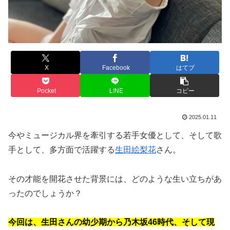
X
Facebook
はてブ
Pocket
LINE
コピー
2025.01.11
今やミュージカル界を牽引する若手女優として、そして歌
手として、多方面で活躍する
生田絵梨花
さん。
その才能を開花させた背景には、どのような生い立ちがあ
ったのでしょうか？
今回は、生田さんの幼少期から乃木坂46時代、そして現