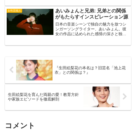
て語りました。出典元：Instagramこれま
で、自身のプライベートについて多くを
あいみょんと兄弟: 兄弟との関係
女性芸能人
語ってこなかった...
がもたらすインスピレーション源
日本の音楽シーンで独自の魅力を放つシ
ンガーソングライター、あいみょん。彼
女の作品に込められた感情の深さと独特
の視点は、リスナーを虜にしてきまし
た。しかし、その背景には、あいみょん
を形作る重要な要素がありますそれは彼
女の家族、特に六人の兄弟姉...
『生田絵梨花の本名は？旧芸名「池上花
衣」との関係は？』
生田絵梨花を育んだ両親の愛！教育方針
や家族エピソードを徹底解剖
コメント