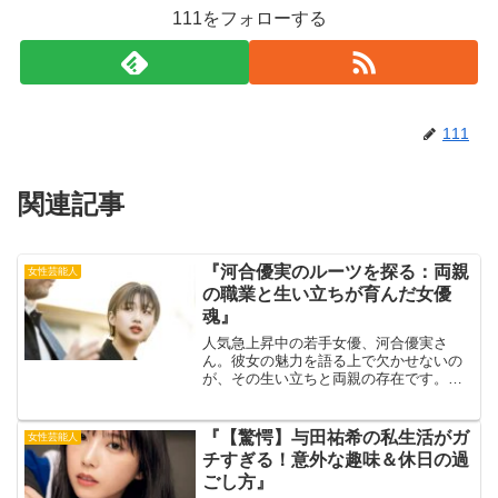
111をフォローする
111
関連記事
『河合優実のルーツを探る：両親
女性芸能人
の職業と生い立ちが育んだ女優
魂』
人気急上昇中の若手女優、河合優実さ
ん。彼女の魅力を語る上で欠かせないの
が、その生い立ちと両親の存在です。医
師である父親と元女優で現在は看護師の
母親という、異色の経歴を持つ両親。彼
らが河合さんに与えた影響とは？出典
『【驚愕】与田祐希の私生活がガ
女性芸能人
元：YouTube幼少期から...
チすぎる！意外な趣味＆休日の過
ごし方』