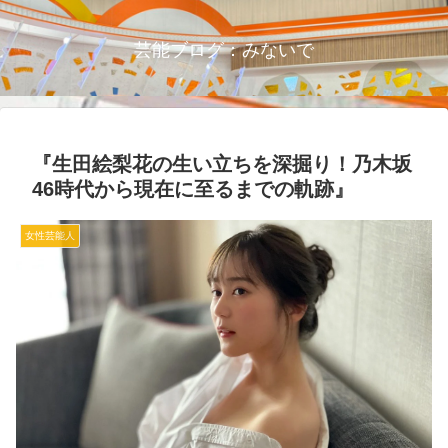
芸能ブログ：みないで
『生田絵梨花の生い立ちを深掘り！乃木坂
46時代から現在に至るまでの軌跡』
女性芸能人