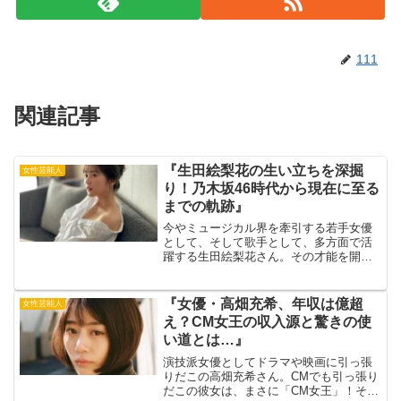
111
関連記事
『生田絵梨花の生い立ちを深掘
女性芸能人
り！乃木坂46時代から現在に至る
までの軌跡』
今やミュージカル界を牽引する若手女優
として、そして歌手として、多方面で活
躍する生田絵梨花さん。その才能を開花
させた背景には、どのような生い立ちが
あったのでしょうか？今回は、生田さん
の幼少期から乃木坂46時代、そして現在
『女優・高畑充希、年収は億超
女性芸能人
に至るまでの軌跡を辿り...
え？CM女王の収入源と驚きの使
い道とは…』
演技派女優としてドラマや映画に引っ張
りだこの高畑充希さん。CMでも引っ張り
だこの彼女は、まさに「CM女王」！そん