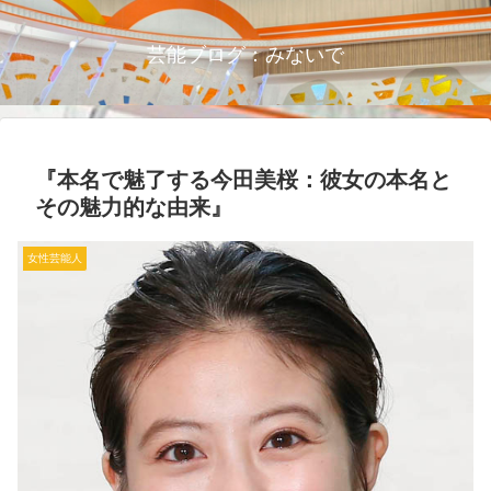
芸能ブログ：みないで
『本名で魅了する今田美桜：彼女の本名と
その魅力的な由来』
女性芸能人