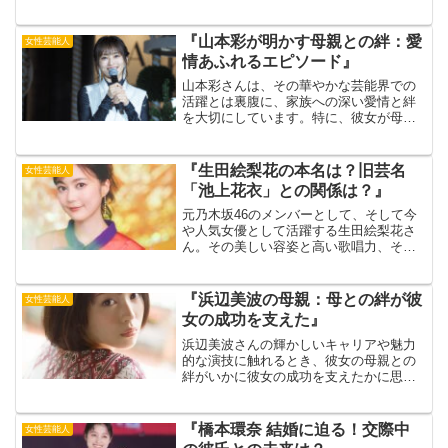
な高畑さんの年収は、なんと億を超えて
いるとの噂も。出典元：Pokemon GO今
回は、高畑さんの年収に迫るとともに、
『山本彩が明かす母親との絆：愛
女性芸能人
その収入源や...
情あふれるエピソード』
山本彩さんは、その華やかな芸能界での
活躍とは裏腹に、家族への深い愛情と絆
を大切にしています。特に、彼女が母親
と築いてきた特別な関係は、彼女の人生
やキャリアに大きな影響を与えてきまし
た。出典元：クランクイン！今回の記事
『生田絵梨花の本名は？旧芸名
女性芸能人
では、母親の言葉から垣間...
「池上花衣」との関係は？』
元乃木坂46のメンバーとして、そして今
や人気女優として活躍する生田絵梨花さ
ん。その美しい容姿と高い歌唱力、そし
て演技力で多くの人を魅了しています。
出典元：Xそんな生田絵梨花さんですが、
実は乃木坂46加入前に「池上花衣」とい
『浜辺美波の母親：母との絆が彼
女性芸能人
う芸名で活動してい...
女の成功を支えた』
浜辺美波さんの輝かしいキャリアや魅力
的な演技に触れるとき、彼女の母親との
絆がいかに彼女の成功を支えたかに思い
を馳せることが欠かせません。浜辺美波
さんの華やかな芸能界での活躍の裏に
は、母親との深い絆と支え合いがあった
『橋本環奈 結婚に迫る！交際中
女性芸能人
ことを知ると、彼女の人間性...