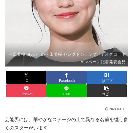
今田美桜 StyleHint×今田美桜 セレクトショップ「ミオクロ」キ
ャンペーン記者発表会見
X
Facebook
はてブ
Pocket
LINE
コピー
2024.03.30
芸能界には、華やかなステージの上で異なる名前を纏う多
くのスターがいます。