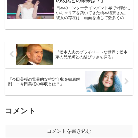
の彼氏との未来は？』
日本のエンターテインメント界で⭐️輝かし
いキャリアを築いてきた橋本環奈さん。
彼女の存在は、画面を通じて数多くのフ
ァンの心をつかみ、彼女のニュースはい
つも大きな注目を集めています。最近、
橋本さんの私生活に関する話題が再び浮
上し、特に彼女の恋愛...
『松本人志のプライベートな世界：松本
家の兄弟姉との結びつきを探る』
『今田美桜の驚異的な推定年収を徹底解
剖！：今田美桜の年収とは？』
コメント
コメントを書き込む