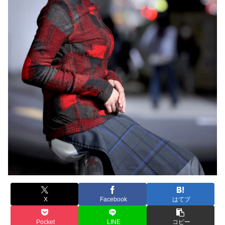
X
Facebook
はてブ
Pocket
LINE
コピー