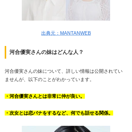
出典元：MANTANWEB
河合優実さんの妹はどんな人？
河合優実さんの妹について、詳しい情報は公開されてい
ませんが、以下のことがわかっています。
・河合優実さんとは非常に仲が良い。
・次女とは恋バナをするなど、何でも話せる関係。