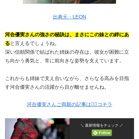
出典元：LEON
河合優実さんの強さの秘訣は、まさにこの妹との絆にあ
る
と言えるでしょうね。
深い信頼関係で結ばれた姉妹の存在は、彼女が困難に立
ち向かう勇気と、常に前向きな姿勢を支えています。
これからも姉妹で支え合いながら、さらなる高みを目指
す河合優実さんの活躍から目が離せませんね。
河合優実さんご両親の記事は💁‍♀️コチラ
＼ 最新情報をチェック ／