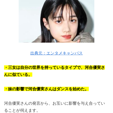
出典元：エンタメキャンパス
・三女は自分の世界を持っているタイプで、河合優実さ
んに似ている。
・妹の影響で河合優実さんはダンスを始めた。
河合優実さんの発言から、お互いに影響を与え合ってい
ることが伺えます。