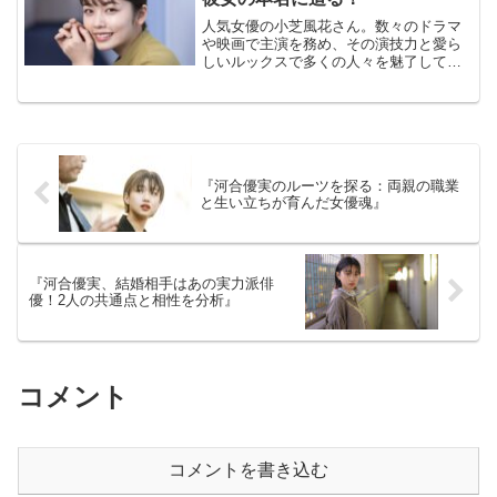
人気女優の小芝風花さん。数々のドラマ
や映画で主演を務め、その演技力と愛ら
しいルックスで多くの人々を魅了してい
ます。出典元：東京カレンダーそんな小
芝風花さんの本名について、皆さんはご
存知でしょうか？この記事では、小芝風
花さんの本名に迫り、その...
『河合優実のルーツを探る：両親の職業
と生い立ちが育んだ女優魂』
『河合優実、結婚相手はあの実力派俳
優！2人の共通点と相性を分析』
コメント
コメントを書き込む