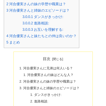
2
河合優実さんの妹の学歴や職業は？
3
河合優実さんと姉妹のエピソードは？
3.0.0.1
ダンスがきっかけ:
3.0.0.2
進路相談:
3.0.0.3
お互いを理解する:
4
河合優実さんと妹たちとの仲は良いのか？
5
まとめ
目次
河合優実さんに兄弟は何人いる？
河合優実さんの妹はどんな人？
河合優実さんの妹の学歴や職業は？
河合優実さんと姉妹のエピソードは？
ダンスがきっかけ:
進路相談: