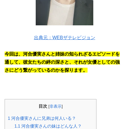
出典元：WEBザテレビジョン
今回は、河合優実さんと姉妹の知られざるエピソードを
通して、彼女たちの絆の深さと、それが女優としての強
さにどう繋がっているのかを探ります。
目次
[
非表示
]
1
河合優実さんに兄弟は何人いる？
1.1
河合優実さんの妹はどんな人？