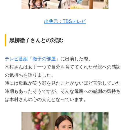
出典元：TBSテレビ
黒柳徹子さんとの対談:
テレビ番組「徹子の部屋」
に出演した際、
木村さんは女手一つで自分を育ててくれた母親への感謝
の気持ちを語りました。
時には母親が笑う顔を見たことがないほど苦労していた
時期もあったそうですが、そんな母親への感謝の気持ち
は木村さんの心の支えとなっています。