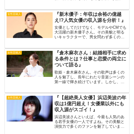
ついて、「大学教授で幸福の科学幹部」
という噂が囁かれていることをご存知で
しょうか？出典元：MBS毎日放送今回
『新木優子：年収は余裕の億越
女性芸能人
は、この気になる噂の真相に...
え!?人気女優の収入源を分析！』
女優としてだけでなく、モデルやCMでも
大活躍の新木優子さん。その美貌と明る
いキャラクターで、男女問わず多くの人
気を集めています。今回は、そんな新木
優子さんの年収について、公開されてい
る情報や活動内容から徹底的に分析して
『倉木麻衣さん：結婚相手に求め
女性芸能人
いきます。果たして、年...
る条件とは？仕事と恋愛の両立に
ついて語る』
歌姫・倉木麻衣さん。その歌声は多くの
人を魅了し、長年にわたり音楽シーンの
第一線で輝き続けています。しかし、プ
ライベートでは未だ独身を貫く彼女。結
婚願望はあるのでしょうか？理想の相手
は？仕事と恋愛を両立できるのでしょう
『【超絶美人女優】浜辺美波の年
女性芸能人
か？出典元：レコチョク本...
収は1億円超え！女優業以外にも
収入源がスゴイ！』
浜辺美波さんといえば、今最も人気のあ
る若手女優の一人ですよね。その美貌と
演技力で多くのファンを魅了しています
が、その年収はどれくらいになるのでし