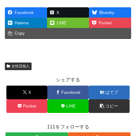
Facebook
X
Bluesky
Hatena
LINE
Pocket
Copy
女性芸能人
シェアする
X
Facebook
はてブ
Pocket
LINE
コピー
111をフォローする