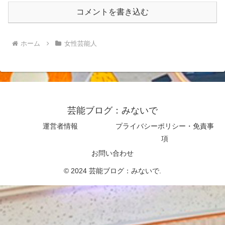
コメントを書き込む
ホーム
女性芸能人
芸能ブログ：みないで
運営者情報
プライバシーポリシー・免責事
項
お問い合わせ
© 2024 芸能ブログ：みないで.