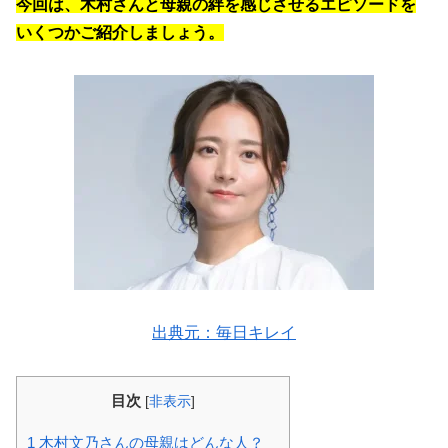
今回は、木村さんと母親の絆を感じさせるエピソードを
いくつかご紹介しましょう。
出典元：毎日キレイ
目次
[
非表示
]
1
木村文乃さんの母親はどんな人？