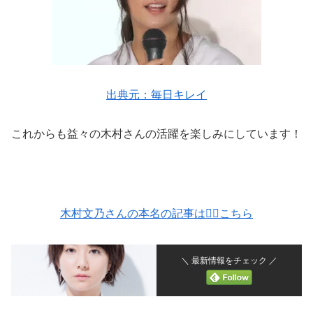
出典元：毎日キレイ
これからも益々の木村さんの活躍を楽しみにしています！
木村文乃さんの本名の記事は💁‍♀️こちら
＼ 最新情報をチェック ／