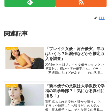
111
関連記事
『ブレイク女優・河合優実、年収
女性芸能人
はいくら？出演作などから推定収
入を調査』
2024年上半期ブレイク女優ランキングで
見事1位に輝いた河合優実さん。ドラマ
「不適切にもほどがある！」での熱演が
記憶に新しいですが、その年収は一体い
くらなのでしょうか？出典元：東洋経済
オンライン数々の話題作に出演し、CM契
『新木優子の父親は大学教授で幸
女性芸能人
約も多数抱える売れ...
福の科学幹部？！気になる真相に
迫る！』
透明感あふれる美貌と確かな演技力で、
ドラマや映画に引っ張りだこの人気女
優・新木優子さん。そんな彼女の父親に