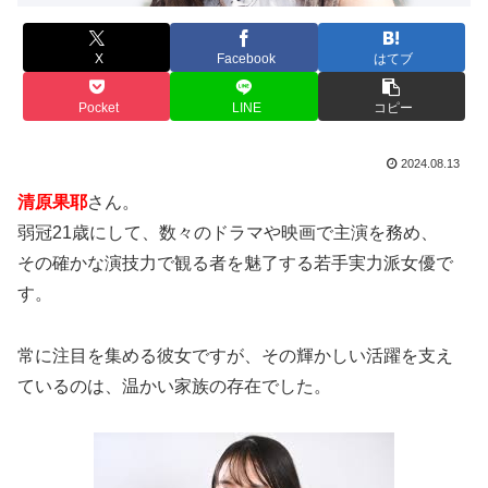
X
Facebook
はてブ
Pocket
LINE
コピー
2024.08.13
清原果耶
さん。
弱冠21歳にして、数々のドラマや映画で主演を務め、
その確かな演技力で観る者を魅了する若手実力派女優で
す。
常に注目を集める彼女ですが、その輝かしい活躍を支え
ているのは、温かい家族の存在でした。