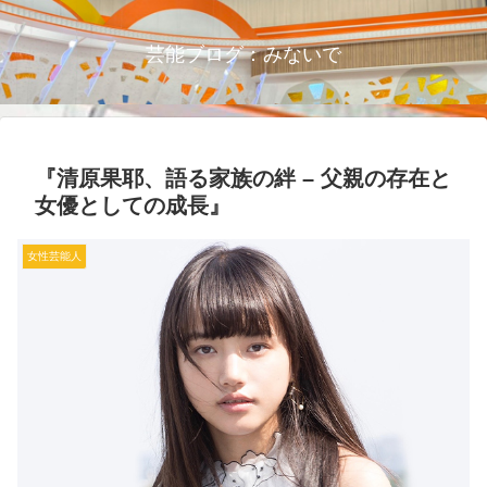
芸能ブログ：みないで
『清原果耶、語る家族の絆 – 父親の存在と
女優としての成長』
女性芸能人