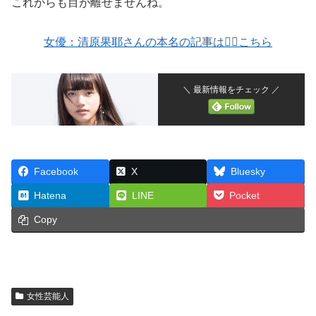
これからも目が離せませんね。
女優：清原果耶さんの本名の記事は💁‍♀️こちら
＼ 最新情報をチェック ／
Facebook
X
Bluesky
Hatena
LINE
Pocket
Copy
女性芸能人