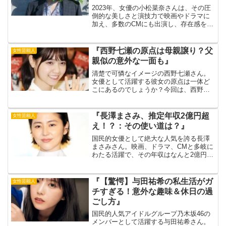
2023年、女優の小松菜奈さんは、その圧
倒的な美しさと演技力で映画やドラマに
加え、多数のCMにも出演し、存在感を一
層高めています。出典元：めざましmedia
特にシャネルのビューティーアンバサダ
ーとしての活動が注目され、CM女王とし
『西野七瀬の原点は母親譲り？父
女性芸能人
ての地位を...
親似の意外な一面も』
清楚で可憐なイメージの西野七瀬さん。
女優として活躍する彼女の原点は一体ど
こにあるのでしょうか？今回は、西野七
瀬さんのご両親、特に母親との関係性や
エピソードを紐解きながら、彼女のルー
ツを探ってみましょう。さらに、意外な
『長澤まさみ、推定年収2億円超
女性芸能人
一面にも迫ります。出典元...
え！？：その使い道は？』
国民的女優として絶大な人気を誇る長澤
まさみさん。映画、ドラマ、CMと多岐に
わたる活躍で、その年収はなんと2億円を
超えるとも噂されています。出典元：
NEWSポストセブン今回は、長澤まさみ
さんの推定年収とその使い道について徹
『【驚愕】与田祐希の私生活がガ
女性芸能人
底調査！華やかな芸能...
チすぎる！意外な趣味＆休日の過
ごし方』
国民的人気アイドルグループ乃木坂46の
メンバーとして活躍する与田祐希さん。