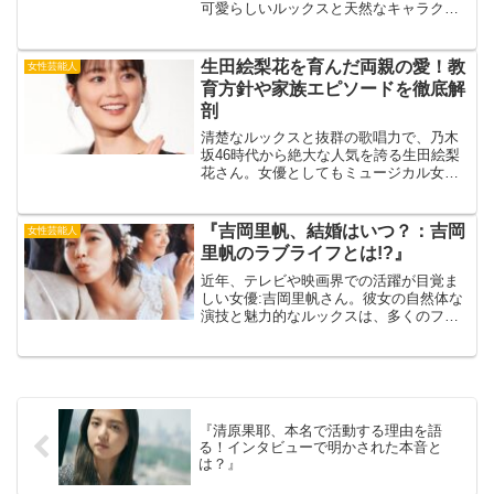
可愛らしいルックスと天然なキャラクタ
ーで、多くのファンを魅了しています。
そんな与田さんの私生活は、意外とガ
チ！？今回は、知られざる与田祐希さん
生田絵梨花を育んだ両親の愛！教
女性芸能人
のプライベートに迫ります...
育方針や家族エピソードを徹底解
剖
清楚なルックスと抜群の歌唱力で、乃木
坂46時代から絶大な人気を誇る生田絵梨
花さん。女優としてもミュージカル女優
としても才能を開花させ、常に第一線で
活躍し続ける彼女の原動力は、一体どこ
にあるのでしょうか？その答えを探るべ
『吉岡里帆、結婚はいつ？：吉岡
女性芸能人
く、今回は生田絵梨花さ...
里帆のラブライフとは!?』
近年、テレビや映画界での活躍が目覚ま
しい女優:吉岡里帆さん。彼女の自然体な
演技と魅力的なルックスは、多くのファ
ンを虜にしています。しかし、その一方
で彼女の私生活、特に「結婚」に関する
話題が常に注目を集めています。そこ
で、この記事では吉岡里帆...
『清原果耶、本名で活動する理由を語
る！インタビューで明かされた本音と
は？』