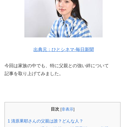
出典元：ひとシネマ-毎日新聞
今回は家族の中でも、特に父親との強い絆について
記事を取り上げてみました
。
目次
[
非表示
]
1
清原果耶さんの父親は誰？どんな人？