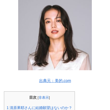
出典元：美的.com
目次
[
非表示
]
1
清原果耶さんに結婚願望はないのか？