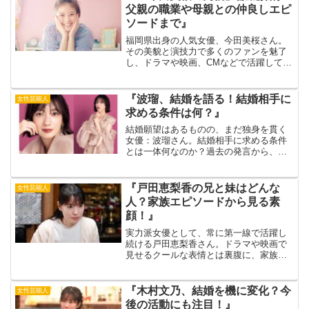
父親の職業や母親との仲良しエピ
ソードまで』
福岡県出身の人気女優、今田美桜さん。
その美貌と演技力で多くのファンを魅了
し、ドラマや映画、CMなどで活躍してい
ます。そんな今田美桜さんを支えるの
が、両親の存在です。父親はアウトドア
好きで、母親はカレーパン屋を経営する
『波瑠、結婚を語る！結婚相手に
女性芸能人
など、個性豊かな両親との...
求める条件は何？』
結婚願望はあるものの、まだ独身を貫く
女優：波瑠さん。結婚相手に求める条件
とは一体何なのか？過去の発言から、理
想の男性像や結婚観を徹底分析！出典
元：ORICON NEWS波瑠さんの結婚観の
変化や、結婚相手に求める意外な条件と
『戸田恵梨香の兄と妹はどんな
女性芸能人
は？今後の結婚の可...
人？家族エピソードから見る素
顔！』
実力派女優として、常に第一線で活躍し
続ける戸田恵梨香さん。ドラマや映画で
見せるクールな表情とは裏腹に、家族思
いの一面も持ち合わせています。出典
元：クランクイン！今回は、戸田恵梨香
さんの兄弟にスポットを当て、家族エピ
『木村文乃、結婚を機に変化？今
女性芸能人
ソードから彼女の素顔に迫っ...
後の活動にも注目！』