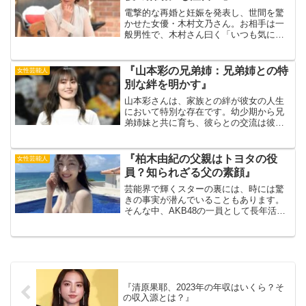
電撃的な再婚と妊娠を発表し、世間を驚
かせた女優・木村文乃さん。お相手は一
般男性で、木村さん曰く「いつも気にか
けてくれ、この先を一緒に歩みたいと思
わせてくれる人」とのこと。初夏には第
一子を出産され、公私ともに順風満帆な
『山本彩の兄弟姉：兄弟姉との特
女性芸能人
様子が伺えます。出典元：...
別な絆を明かす』
山本彩さんは、家族との絆が彼女の人生
において特別な存在です。幼少期から兄
弟姉妹と共に育ち、彼らとの交流は彼女
にとって大きな支えとなっています。彼
女が語る兄弟姉妹との関係には、笑いや
涙の数々の思い出が詰まっています。出
『柏木由紀の父親はトヨタの役
女性芸能人
典元：アーリータイムこの...
員？知られざる父の素顔』
芸能界で輝くスターの裏には、時には驚
きの事実が潜んでいることもあります。
そんな中、AKB48の一員として長年活躍
し、多くのファンを魅了する柏木由紀さ
ん。出典元：yukikashiwagi.jp彼女の輝か
しいキャリアには、知られざる家族の背
景...
『清原果耶、2023年の年収はいくら？そ
の収入源とは？』