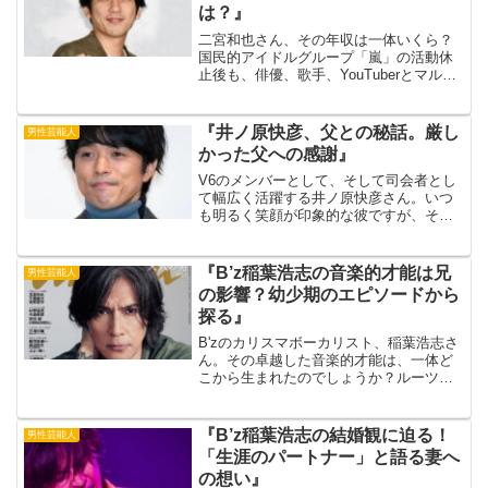
は？』
二宮和也さん、その年収は一体いくら？
国民的アイドルグループ「嵐」の活動休
止後も、俳優、歌手、YouTuberとマルチ
に活躍する彼の収入源は多岐に渡りま
す。CM出演料やドラマ・映画のギャラ、
さらにはYouTubeチャンネルの収益な
『井ノ原快彦、父との秘話。厳し
男性芸能人
ど、その額は...
かった父への感謝』
V6のメンバーとして、そして司会者とし
て幅広く活躍する井ノ原快彦さん。いつ
も明るく笑顔が印象的な彼ですが、その
裏には厳格な父親の存在がありました。
出典元：TBS NEWS DIG-TBSテレビしか
し、そこには深い愛情と信頼関係があっ
『B’z稲葉浩志の音楽的才能は兄
男性芸能人
たのです...
の影響？幼少期のエピソードから
探る』
B'zのカリスマボーカリスト、稲葉浩志さ
ん。その卓越した音楽的才能は、一体ど
こから生まれたのでしょうか？ルーツを
探るべく、今回は稲葉さんの兄に着目し
ます。幼少期のエピソードから、兄の存
在が稲葉さんの音楽性にどのように影響
『B’z稲葉浩志の結婚観に迫る！
男性芸能人
を与えたのかを紐解い...
「生涯のパートナー」と語る妻へ
の想い』