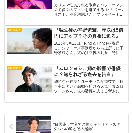
カリスマ性あふれる歌声とパフォーマン
スで多くのファンを魅了するB'zのボーカ
リスト、稲葉浩志さん。プライベートで
は、結婚し「生涯のパートナー」と語る
最愛の妻の存在が知られています。出典
元：ORICON NEWS今回は、数少ないイ
『独立後の平野紫耀、年収は5億
男性芸能人
ンタビューや...
円にアップ？その真相に迫る』
2023年5月22日、King & Princeを脱退
し、ジャニーズ事務所からも退所した平
野紫耀さん。彼の独立後の動向、特に年
収については多くのファンが関心を寄せ
ています。一部では、年収が5億円にまで
アップしたという噂も囁かれています
『ムロツヨシ、姉の影響で俳優
男性芸能人
が、そ...
に？知られざる過去を告白』
独特な存在感とユーモラスな演技で、日
本中に笑いと感動を届ける人気俳優ムロ
ツヨシさん。彼の活躍を支える背景に
は、深い愛情と絆で結ばれた「姉」の存
在があったことをご存知でしょうか？ 今
回の記事は、ムロさんと姉との知られざ
れる過去について書いてい...
“目黒蓮：本名での輝くキャリア〜スター
ダムへの道とその起源”