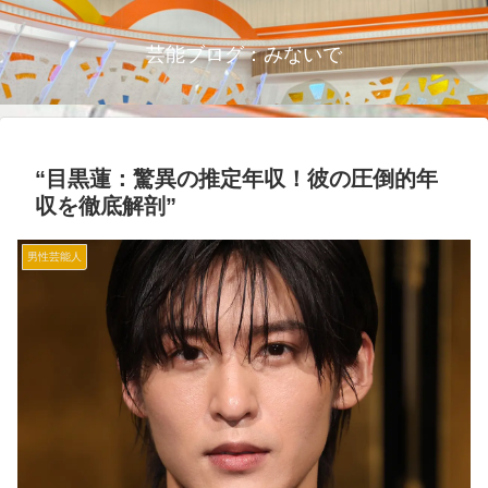
芸能ブログ：みないで
“目黒蓮：驚異の推定年収！彼の圧倒的年
収を徹底解剖”
男性芸能人