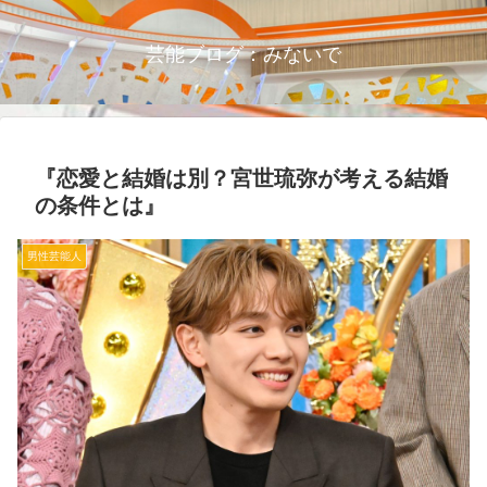
芸能ブログ：みないで
『恋愛と結婚は別？宮世琉弥が考える結婚
の条件とは』
男性芸能人