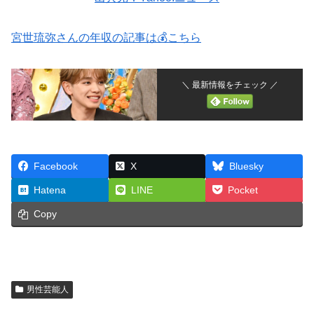
宮世琉弥さんの年収の記事は💰こちら
＼ 最新情報をチェック ／
Facebook
X
Bluesky
Hatena
LINE
Pocket
Copy
男性芸能人