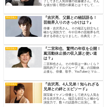
了してきた人気俳優の佐藤健さん。そん
な彼が描く理想の家庭とは？そして、結
婚相手に求める条件とは？出典元：毎日
キレイ今回は、佐藤健さんの結婚観に迫
るインタビューや発言から、彼の理想の
『吉沢亮、父親との秘話語る！
男性芸能人
家庭像を紐解いていきます...
芸能界入りのきっかけは？』
俳優・吉沢亮さん。その端正な顔立ちと
確かな演技力で、今や日本の芸能界を代
表する存在となりました。出典元：クラ
ンクイン！そんな吉沢亮さんの活躍を陰
ながら支えてきたのが、彼の父親です。
今回は、吉沢さんが語った父親との秘話
『二宮和也、驚愕の年収を公開！
男性芸能人
や、芸能界入りのきっかけ...
嵐活動休止後の収入源と使い道
は？』
二宮和也さん、その年収は一体いくら？
国民的アイドルグループ「嵐」の活動休
止後も、俳優、歌手、YouTuberとマルチ
に活躍する彼の収入源は多岐に渡りま
す。CM出演料やドラマ・映画のギャラ、
さらにはYouTubeチャンネルの収益な
『吉沢亮、4人兄弟！知られざる
男性芸能人
ど、その額は...
兄弟との絆とエピソード』
国宝級イケメン俳優として絶大な人気を
誇る吉沢亮さん。端正な顔立ちと確かな
演技力で、数々の話題作に出演し、常に
注目を集めています。そんな吉沢さんで