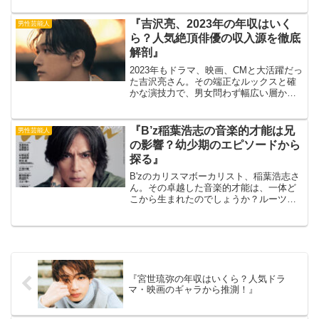
すが、実は4人兄弟の次男だということを
ご存知でしょうか？出典元：MOVIE
『吉沢亮、2023年の年収はいく
男性芸能人
WALKER PRE...
ら？人気絶頂俳優の収入源を徹底
解剖』
2023年もドラマ、映画、CMと大活躍だっ
た吉沢亮さん。その端正なルックスと確
かな演技力で、男女問わず幅広い層から
支持を集める人気俳優の年収は一体どれ
くらいなのでしょうか？ 出典元：FAST
吉沢亮さんの年収はいくら？吉沢亮さん
『B’z稲葉浩志の音楽的才能は兄
男性芸能人
の2023年の...
の影響？幼少期のエピソードから
探る』
B'zのカリスマボーカリスト、稲葉浩志さ
ん。その卓越した音楽的才能は、一体ど
こから生まれたのでしょうか？ルーツを
探るべく、今回は稲葉さんの兄に着目し
ます。幼少期のエピソードから、兄の存
在が稲葉さんの音楽性にどのように影響
を与えたのかを紐解い...
『宮世琉弥の年収はいくら？人気ドラ
マ・映画のギャラから推測！』