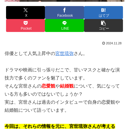
X
Facebook
はてブ
Pocket
LINE
コピー
2024.11.28
俳優として人気上昇中の
宮世琉弥
さん。
ドラマや映画に引っ張りだこで、甘いマスクと確かな演
技力で多くのファンを魅了しています。
そんな宮世さんの
恋愛観
や
結婚観
について、気になって
いる方も多いのではないでしょうか？
実は、宮世さんは過去のインタビューで自身の恋愛観や
結婚観について語っています。
今回は、それらの情報を元に、宮世琉弥さんが考える