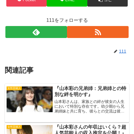
111をフォローする
111
関連記事
『山本彩の兄弟姉：兄弟姉との特
女性芸能人
別な絆を明かす』
山本彩さんは、家族との絆が彼女の人生
において特別な存在です。幼少期から兄
弟姉妹と共に育ち、彼らとの交流は彼女
にとって大きな支えとなっています。彼
女が語る兄弟姉妹との関係には、笑いや
涙の数々の思い出が詰まっています。出
『山本彩さんの年収はいくら？超
女性芸能人
典元：アーリータイムこの...
人気芸能人の収入推定を公開！』