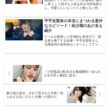
国民的アイドルグループ乃木坂46の“癒や
し系”として絶大な人気を誇る与田祐希さ
ん。可愛らしいルックスと飾らない性格
で、男女問わず多くのファンを魅了して
います。そんな与田祐希さんも、今年で
23歳。そろそろ結婚を意識する年齢にな
平手友梨奈の本名にまつわる意外
女性芸能人
ってきたのではな...
なエピソード！幼少期のあだ名も
紹介
クールな眼差しと圧倒的な表現力で、観
る者を魅了する女優・平手友梨奈さん。
元欅坂46の絶対的センターとしてアイド
ル界を席巻し、現在は女優として映画や
ドラマで活躍しています。そんな彼女で
すが、実は「平手友梨奈」は本名なんで
す。出典元：ORICO...
『小芝風花の私生活を徹底解剖！知られ
ざる日常と素顔に迫る』
森七菜の原点：大分で育まれた才能！知
られざる生い立ちと女優への道のり