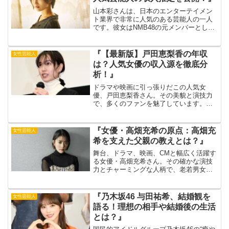
山本彩さんは、日本のエンターテイメン
ト業界で非常に人気のある芸能人の一人
です。彼女はNMB48の元メンバーとして
活躍し、その後はソロアーティストとし
ても成功を収めています。出典元：
ananweb一般的に、芸能人の年収は多く
『【最新版】戸田恵梨香の年収
女性芸能人
の人々が興味を持つ...
は？人気女優の収入源を徹底分
析！』
ドラマや映画に引っ張りだこの人気女
優、戸田恵梨香さん。その美貌と演技力
で、多くのファンを魅了しています。今
回は、そんな戸田恵梨香さんの気になる
年収について、徹底的に分析していきま
す。2023年度の年収額や収入の内訳、さ
『女優・高畑充希の原点：高畑充
女性芸能人
らには年収推移について...
希を支えた父親の教えとは？』
舞台、ドラマ、映画、CMと幅広く活躍す
る女優・高畑充希さん。その確かな演技
力とチャーミングな人柄で、老若男女問
わず人気を集めています。彼女を語る上
で欠かせないのが、父親の存在です。厳
格ながらも愛情深い父親は、彼女の成長
『乃木坂46 与田祐希、結婚観を
女性芸能人
をどのように支えてきた...
語る！理想の相手や結婚後の生活
とは？』