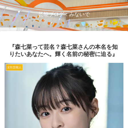
芸能ブログ：みないで
『森七菜って芸名？森七菜さんの本名を知
りたいあなたへ。輝く名前の秘密に迫る』
女性芸能人