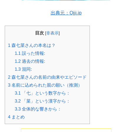
出典元：Ojji.jp
目次
[
非表示
]
1
森七菜さんの本名は？
1.1
誤った情報:
1.2
過去の情報:
1.3
混同:
2
森七菜さんの名前の由来やエピソード
3
名前に込められた親の願い（推測）
3.1
「七」という数字から：
3.2
「菜」という漢字から：
3.3
全体的な響きから：
4
まとめ