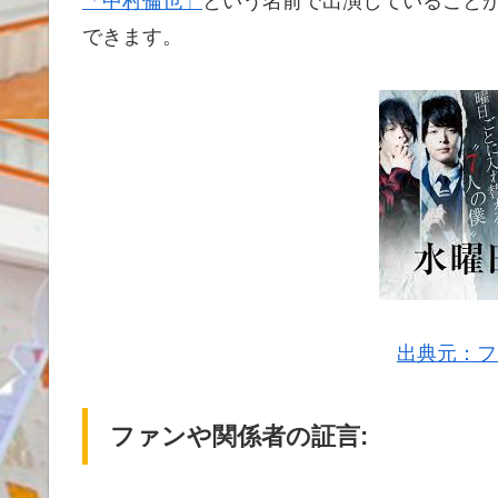
「中村倫也」
という名前で出演していること
できます。
出典元：フ
ファンや関係者の証言: