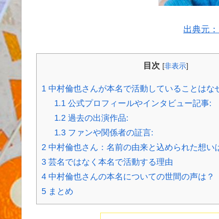
出典元：
目次
[
非表示
]
1
中村倫也さんが本名で活動していることはな
1.1
公式プロフィールやインタビュー記事:
1.2
過去の出演作品:
1.3
ファンや関係者の証言:
2
中村倫也さん：名前の由来と込められた想い
3
芸名ではなく本名で活動する理由
4
中村倫也さんの本名についての世間の声は？
5
まとめ