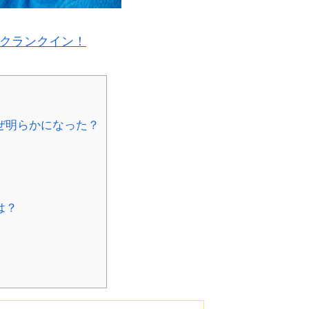
クランクイン！
ぜ明らかになった？
は？