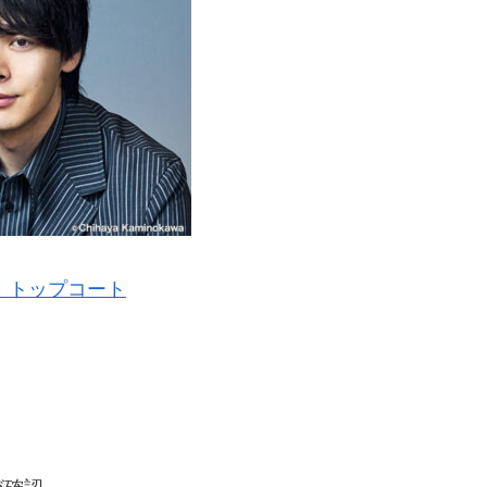
：トップコート
、