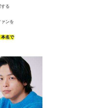
躍する
ファンを
く本名で