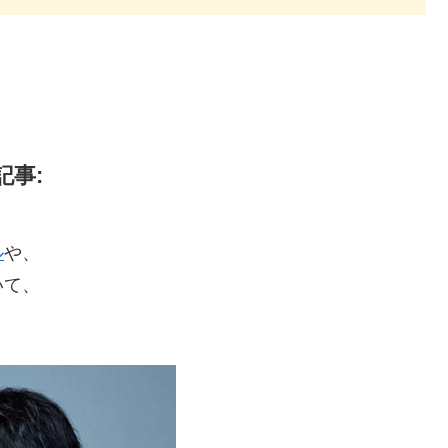
。
事:
ル
や、
いて、
。