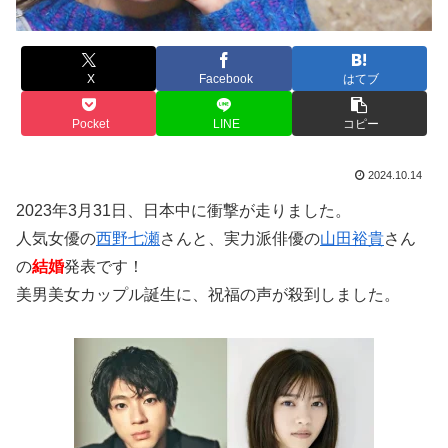
X
Facebook
はてブ
Pocket
LINE
コピー
2024.10.14
2023年3月31日、日本中に衝撃が走りました。
人気女優の
西野七瀬
さんと、実力派俳優の
山田裕貴
さん
の
結婚
発表です！
美男美女カップル誕生に、祝福の声が殺到しました。