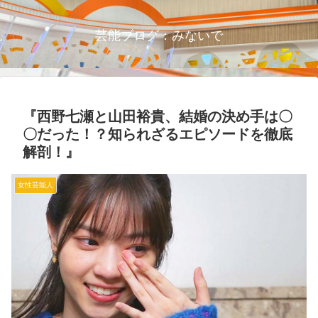
芸能ブログ：みないで
『西野七瀬と山田裕貴、結婚の決め手は〇
〇だった！？知られざるエピソードを徹底
解剖！』
女性芸能人