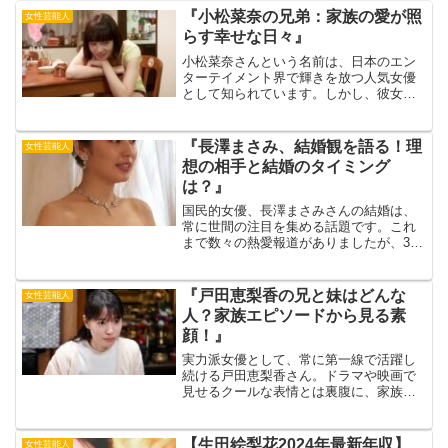
『小松菜奈の兄弟：家族の愛が照
女性芸能人
らす幸せな日々』
小松菜奈さんという名前は、日本のエン
ターテイメント界で輝きを放つ人気女優
として知られています。しかし、彼女の
素晴らしい演技力や魅力的な笑顔の裏に
は、家族との深い絆があることをご存知
でしょうか。出典元：grape特に、彼女の
『長澤まさみ、結婚観を語る！理
女性芸能人
兄弟との関係は、そ...
想の相手と結婚のタイミング
は？』
国民的女優、長澤まさみさんの結婚は、
常に世間の注目を集める話題です。これ
まで数々の熱愛報道がありましたが、36
歳になった現在も独身を貫いています。
しかし、最近のインタビューや発言から
は、彼女の結婚観や理想の相手、そして
『戸田恵梨香の兄と妹はどんな
女性芸能人
結婚のタイミングについ...
人？家族エピソードから見る素
顔！』
実力派女優として、常に第一線で活躍し
続ける戸田恵梨香さん。ドラマや映画で
見せるクールな表情とは裏腹に、家族思
いの一面も持ち合わせています。出典
元：クランクイン！今回は、戸田恵梨香
さんの兄弟にスポットを当て、家族エピ
【生田絵梨花2024年最新年収】
女性芸能人