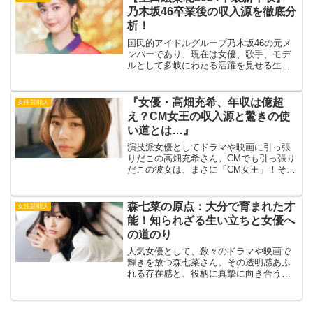
ソードから彼女の素顔に迫っ...
乃木坂46卒業後の収入源を徹底分
析！
国民的アイドルグループ乃木坂46の元メ
ンバーであり、現在は女優、歌手、モデ
ルとして多岐にわたる活躍を見せる生田
絵梨花さん。その輝かしいキャリアと人
気から、彼女の年収は常に注目を集めて
います。出典元：クランクイン！今回
『女優・高畑充希、年収は億超
女性芸能人
は、生田絵梨花さんの20...
え？CM女王の収入源と驚きの使
い道とは…』
演技派女優としてドラマや映画に引っ張
りだこの高畑充希さん。CMでも引っ張り
だこの彼女は、まさに「CM女王」！そん
な高畑さんの年収は、なんと億を超えて
いるとの噂も。出典元：Pokemon GO今
回は、高畑さんの年収に迫るとともに、
森七菜の原点：大分で育まれた才
女性芸能人
その収入源や...
能！知られざる生い立ちと女優へ
の道のり
人気女優として、数々のドラマや映画で
輝きを放つ森七菜さん。その透明感あふ
れる存在感と、役柄に真摯に向き合う姿
勢は、多くの人々の心を掴んでいます。
しかし、今の彼女からは想像もできない
ような、豊かな自然に囲まれた大分県で