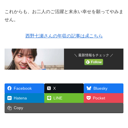
これからも、お二人のご活躍と末永い幸せを願ってやみま
せん。
西野七瀬さんの年収の記事は💰こちら
＼ 最新情報をチェック ／
Facebook
X
Bluesky
Hatena
LINE
Pocket
Copy