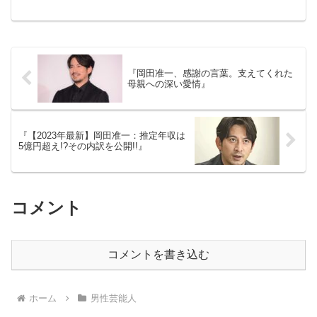
存知でしょうか？出典元：ORICON
NEWS実はこの本名には、伊達家との繋
がりや、芸人としての覚悟が隠されてい
ます。この記事では、...
『岡田准一、感謝の言葉。支えてくれた
母親への深い愛情』
『【2023年最新】岡田准一：推定年収は
5億円超え!?その内訳を公開!!』
コメント
コメントを書き込む
ホーム
男性芸能人