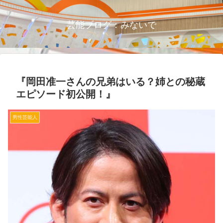
芸能ブログ：みないで
『岡田准一さんの兄弟はいる？姉との秘蔵
エピソード初公開！』
男性芸能人