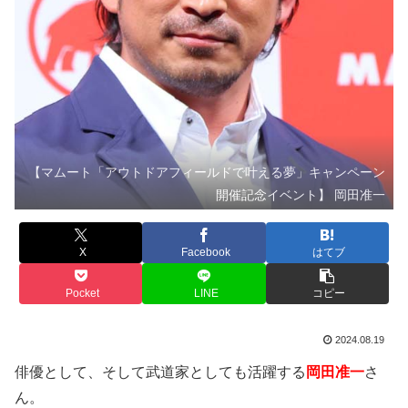
【マムート「アウトドアフィールドで叶える夢」キャンペーン
開催記念イベント】 岡田准一
X
Facebook
はてブ
Pocket
LINE
コピー
2024.08.19
俳優として、そして武道家としても活躍する
岡田准一
さ
ん。