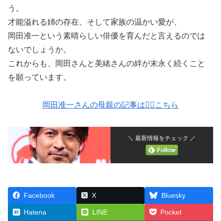
う。
才能溢れる姉の存在、そして家族の温かい愛が、
岡田准一という素晴らしい俳優を育んだと言えるのでは
ないでしょうか。
これからも、岡田さんと美緒さんの絆が末永く続くこと
を願っています。
岡田准一さんの母親の記事は💁‍♀️こちら
＼ 最新情報をチェック ／
Facebook
X
Bluesky
Hatena
LINE
Pocket