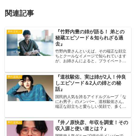
関連記事
『竹野内豊の姉が語る！ 弟との
男性芸能人
秘蔵エピソード＆知られざる過
去』
竹野内豊さんといえば、その端正な顔立
ちとクールなイメージで知られています
が、お姉さんによると、プライベートで
はとても優しく、家族思いの一面がある
そうです。 出典元：RENOTE今回は、竹
野内豊さんのお姉さんが語った情報を元
『道枝駿佑、実は姉が2人！仲良
男性芸能人
にお姉さんとのエピ...
しエピソード＆2人の姉との秘
話』
国民的人気を誇るアイドルグループ「な
にわ男子」のメンバー、道枝駿佑さん。
端正な顔立ちと愛らしい笑顔で、多くの
ファンを魅了しています。そんな道枝駿
佑さんを陰ながら支えているのが、2人の
お姉様です。今回は、道枝駿佑さんと2人
『井ノ原快彦、年収を調査！その
男性芸能人
のお姉様の仲良しエピ...
収入源と使い道とは？』
国民的人気グループV6の元メンバーで、