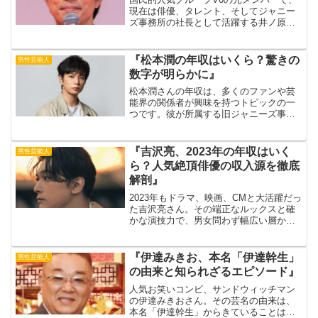
現在は俳優、タレント、そしてジャニー
ズ事務所の社長として活躍する井ノ原快
彦さん。そのマルチな才能で多方面から
収入を得ている彼の年収は一体いくらな
のでしょうか？本記事では、井ノ原快彦
『松本潤の年収はいくら？驚きの
男性芸能人
さんの年収を調査！出典...
数字が明らかに』
松本潤さんの年収は、多くのファンや芸
能界の関係者が興味を持つトピックの一
つです。彼が所属する旧ジャニーズ事務
所のトップアーティストとして、その活
躍や収入に対する関心は非常に高いもの
があります。出典元：中日新聞Web松本
『吉沢亮、2023年の年収はいく
男性芸能人
潤さんは、嵐としてのグ...
ら？人気絶頂俳優の収入源を徹底
解剖』
2023年もドラマ、映画、CMと大活躍だっ
た吉沢亮さん。その端正なルックスと確
かな演技力で、男女問わず幅広い層から
支持を集める人気俳優の年収は一体どれ
くらいなのでしょうか？ 出典元：FAST
吉沢亮さんの年収はいくら？吉沢亮さん
『伊達みきお、本名「伊達幹生」
男性芸能人
の2023年の...
の由来と知られざるエピソード』
人気お笑いコンビ、サンドウィッチマン
の伊達みきおさん。その芸名の由来は、
本名「伊達幹生」からきていることはご