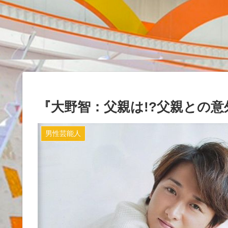
『大野智：父親は!?父親との
男性芸能人