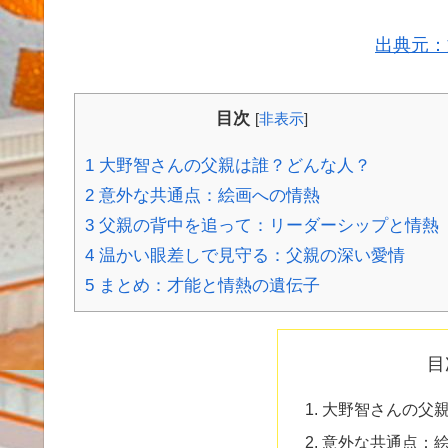
出典元：
目次
[
非表示
]
1
大野智さんの父親は誰？どんな人？
2
意外な共通点：絵画への情熱
3
父親の背中を追って：リーダーシップと情熱
4
温かい眼差しで見守る：父親の深い愛情
5
まとめ：才能と情熱の遺伝子
目
大野智さんの父
意外な共通点：