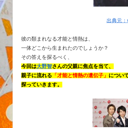
出典元：www
彼の類まれなる才能と情熱は、
一体どこから生まれたのでしょうか？
その答えを探るべく、
今回は
大野智
さんの父親に焦点を当て、
親子に流れる
「才能と情熱の遺伝子」
につい
探っていきます。