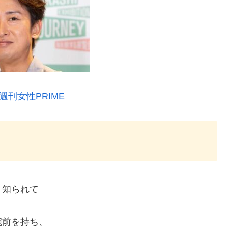
週刊女性PRIME
く知られて
腕前を持ち、