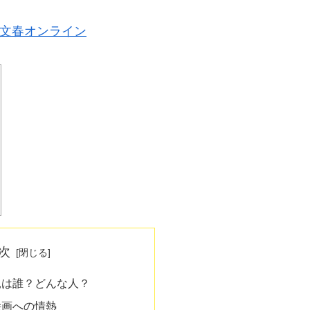
文春オンライン
次
親は誰？どんな人？
絵画への情熱