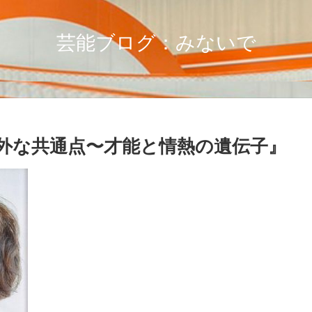
芸能ブログ：みないで
意外な共通点〜才能と情熱の遺伝子』