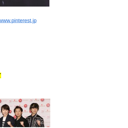
.pinterest.jp
て