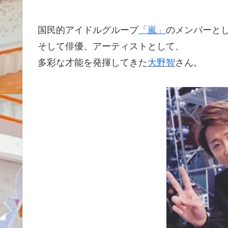
国民的アイドルグループ
「嵐」
のメンバーと
そして俳優、アーティストとして、
多彩な才能を発揮してきた
大野智
さん。