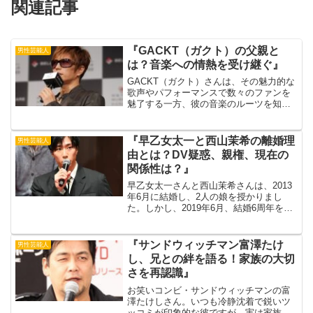
関連記事
『GACKT（ガクト）の父親と
男性芸能人
は？音楽への情熱を受け継ぐ』
GACKT（ガクト）さんは、その魅力的な
歌声やパフォーマンスで数々のファンを
魅了する一方、彼の音楽のルーツを知る
人々も多いでしょう。その中でも、彼の
父親という存在は特に注目されます。出
典元：ライブドアニュース彼の父親は、
『早乙女太一と西山茉希の離婚理
男性芸能人
プロのトランペット奏...
由とは？DV疑惑、親権、現在の
関係性は？』
早乙女太一さんと西山茉希さんは、2013
年6月に結婚し、2人の娘を授かりまし
た。しかし、2019年6月、結婚6周年を目
前に離婚を発表。世間を驚かせました。
出典元：マイナビニュース2人の離婚理由
は、公式には明らかにされていません。
『サンドウィッチマン富澤たけ
男性芸能人
しかし、様々...
し、兄との絆を語る！家族の大切
さを再認識』
お笑いコンビ・サンドウィッチマンの富
澤たけしさん。いつも冷静沈着で鋭いツ
ッコミが印象的な彼ですが、実は家族思