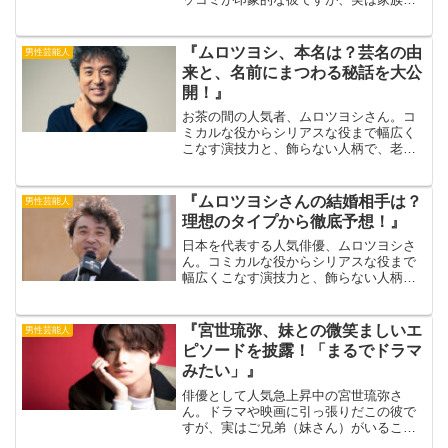
いの優しい一面も。特に兄との絆は深
く、互いに支え合う存在だといいます。
今回は、そんな富澤さんが語る兄とのエ
『ムロツヨシ、本名は？芸名の由
男性芸能人
ピソードや、家族の大切さを...
来と、名前にまつわる秘話を大公
開！』
お茶の間の人気者、ムロツヨシさん。コ
ミカルな役からシリアスな役まで幅広く
こなす演技力と、飾らない人柄で、老若
男女問わず愛されています。そんなムロ
ツヨシさんですが、実は芸名で活動して
いることをご存知でしょうか？今回は、
『ムロツヨシさんの結婚相手は？
男性芸能人
ムロツヨシさんの本名と芸...
理想のタイプから徹底予想！』
日本を代表する人気俳優、ムロツヨシさ
ん。コミカルな役からシリアスな役まで
幅広くこなす演技力と、飾らない人柄
で、老若男女問わず愛されています。し
かし、2024年8月現在、47歳を迎えたム
ロさんは、未だ独身を貫いています。出
『宮世琉弥、妹との微笑ましいエ
男性芸能人
典元：CLASSY ...
ピソードを披露！「まるでドラマ
みたい」』
俳優として人気急上昇中の宮世琉弥さ
ん。ドラマや映画に引っ張りだこの彼で
すが、実はご兄弟（妹さん）がいること
をご存知ですか？クールなルックスとは