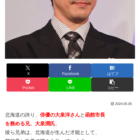
X
Facebook
はてブ
Pocket
LINE
コピー
2024.05.05
北海道の誇り、
俳優の大泉洋さん
と
函館市長
を務める兄、大泉潤氏
。
彼ら兄弟は、北海道が生んだ才能として、