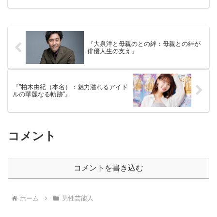
裏腹に、兄弟（妹さんたち）との間に
は、まるでドラマのような心温まるエピ
ソードがたくさんあるようです...
『大泉洋と母親のとの絆：母親との絆が
俳優人生の支え』
『”柏木由紀（本名）：魅力溢れるアイド
ルの華麗なる軌跡”』
コメント
コメントを書き込む
ホーム
男性芸能人