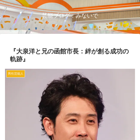
芸能ブログ：みないで
『大泉洋と兄の函館市長：絆が創る成功の
軌跡』
男性芸能人