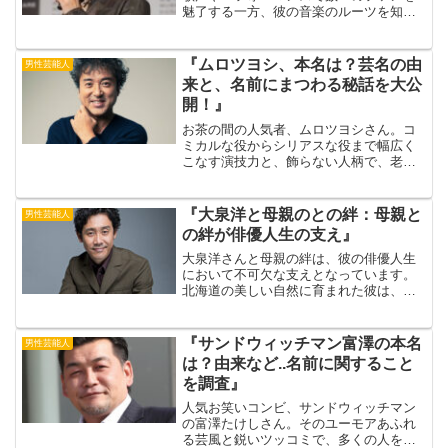
魅了する一方、彼の音楽のルーツを知る
人々も多いでしょう。その中でも、彼の
父親という存在は特に注目されます。出
典元：ライブドアニュース彼の父親は、
『ムロツヨシ、本名は？芸名の由
男性芸能人
プロのトランペット奏...
来と、名前にまつわる秘話を大公
開！』
お茶の間の人気者、ムロツヨシさん。コ
ミカルな役からシリアスな役まで幅広く
こなす演技力と、飾らない人柄で、老若
男女問わず愛されています。そんなムロ
ツヨシさんですが、実は芸名で活動して
いることをご存知でしょうか？今回は、
『大泉洋と母親のとの絆：母親と
男性芸能人
ムロツヨシさんの本名と芸...
の絆が俳優人生の支え』
大泉洋さんと母親の絆は、彼の俳優人生
において不可欠な支えとなっています。
北海道の美しい自然に育まれた彼は、母
親の愛情と教育の下で成長しました。彼
が成功を収める中で、母親の存在は常に
彼の心の支えとなりました。出典元：
『サンドウィッチマン富澤の本名
男性芸能人
MANTANWEB（まんた...
は？由来など..名前に関すること
を調査』
人気お笑いコンビ、サンドウィッチマン
の富澤たけしさん。そのユーモアあふれ
る芸風と鋭いツッコミで、多くの人を魅