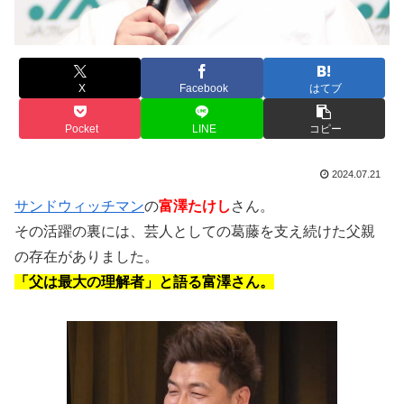
X
Facebook
はてブ
Pocket
LINE
コピー
2024.07.21
サンドウィッチマン
の
富澤たけし
さん。
その活躍の裏には、芸人としての葛藤を支え続けた父親
の存在がありました。
「父は最大の理解者」と語る富澤さん。