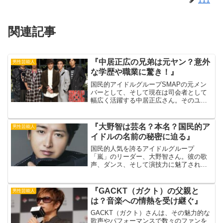
111
関連記事
『中居正広の兄弟は元ヤン？意外
男性芸能人
な学歴や職業に驚き！』
国民的アイドルグループSMAPの元メン
バーとして、そして現在は司会者として
幅広く活躍する中居正広さん。そのユー
モラスなキャラクターと巧みな話術で、
老若男女問わず人気を集めています。し
かし、そんな中居さんの兄弟について
『大野智は芸名？本名？国民的ア
男性芸能人
は、あまり知られていない...
イドルの名前の秘密に迫る』
国民的人気を誇るアイドルグループ
「嵐」のリーダー、大野智さん。彼の歌
声、ダンス、そして演技力に魅了された
ファンは数知れません。出典元：Yahoo!
ニュースそんな大野智さんですが、彼の
名前について疑問を抱いたことはありま
『GACKT（ガクト）の父親と
男性芸能人
せんか？「大野智」は芸...
は？音楽への情熱を受け継ぐ』
GACKT（ガクト）さんは、その魅力的な
歌声やパフォーマンスで数々のファンを