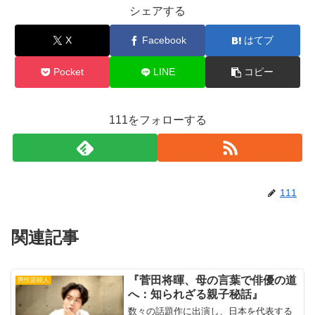
シェアする
X
Facebook
はてブ
Pocket
LINE
コピー
111をフォローする
111
関連記事
『菅田将暉、母の言葉で俳優の道
男性芸能人
へ：知られざる親子秘話』
数々の話題作に出演し、日本を代表する