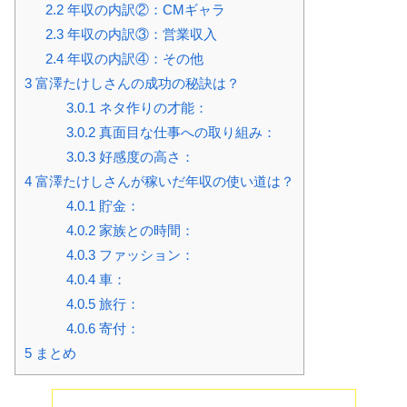
2.2
年収の内訳②：CMギャラ
2.3
年収の内訳③：営業収入
2.4
年収の内訳④：その他
3
富澤たけしさんの成功の秘訣は？
3.0.1
ネタ作りの才能：
3.0.2
真面目な仕事への取り組み：
3.0.3
好感度の高さ：
4
富澤たけしさんが稼いだ年収の使い道は？
4.0.1
貯金：
4.0.2
家族との時間：
4.0.3
ファッション：
4.0.4
車：
4.0.5
旅行：
4.0.6
寄付：
5
まとめ