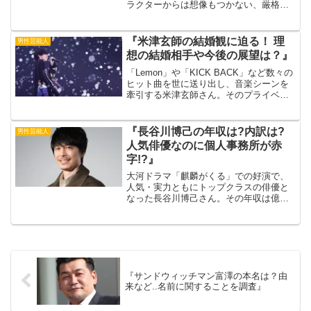
ラクターからは想像もつかない、厳格な
父親との思い出。芸人を志す息子を応援
してくれた父。出典元：ORICON NEWS
しかし、その道のりは決して平坦なもの
『米津玄師の結婚観に迫る！ 理
男性芸能人
ではありませんで...
想の結婚相手や今後の展望は？』
「Lemon」や「KICK BACK」など数々の
ヒット曲を世に送り出し、音楽シーンを
牽引する米津玄師さん。そのプライベー
トは謎に包まれており、結婚についても
多くのファンが関心を寄せています。こ
れまで自身の結婚観について多くを語っ
『長谷川博己の年収は?内訳は?
男性芸能人
てこなかった...
人気俳優なのに個人事務所が赤
字!?』
大河ドラマ「麒麟がくる」での好演で、
人気・実力ともにトップクラスの俳優と
なった長谷川博己さん。その年収は億を
超えるとも言われていますが、一方で個
人事務所が赤字という意外な一面も。出
典元：ヒラタオフィス今回は、長谷川さ
んの年収とその内訳、そし...
『サンドウィッチマン富澤の本名は？由
来など..名前に関することを調査』