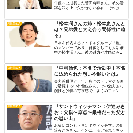
俳優へと成長した菅田将暉さん。彼の活
躍を語る上で欠かせない存在、それは母
親の存在です。多忙な日々を送る菅田将
暉さんを陰ながら支え続けた母親。出典
元：映画.com実は、菅田将暉さんが俳優
『松本潤さんの姉・松本恵さんと
男性芸能人
を志すきっかけとなっ...
は？兄弟愛と支え合う関係性に迫
る』
日本を代表するアイドルグループ「嵐」
のメンバーであり、俳優としても大活躍
中の松本潤さん。彼の魅力や才能に惹か
れるファンは多いですが、その成功の裏
には家族の温かい支えがあることをご存
知でしょうか？特に、2歳年上の姉、松本
『中村倫也：本名で活動中！本名
男性芸能人
恵さんとの絆は特別なも...
に込められた想いや願いとは』
実力派俳優として、数々のドラマや映画
で活躍する中村倫也さん。その魅力的な
演技と独特の存在感で、多くのファンを
魅了しています。そんな中村倫也さんで
すが、実は芸名ではなく本名で活動して
いることをご存知でしょうか？出典元：
『サンドウィッチマン：伊達みき
男性芸能人
クランクイン！中村倫也さ...
お：父親〜原点〜厳格だった父と
の思い出』
お笑いコンビ・サンドウィッチマンの伊
達みきおさん。そのユーモア溢れるキャ