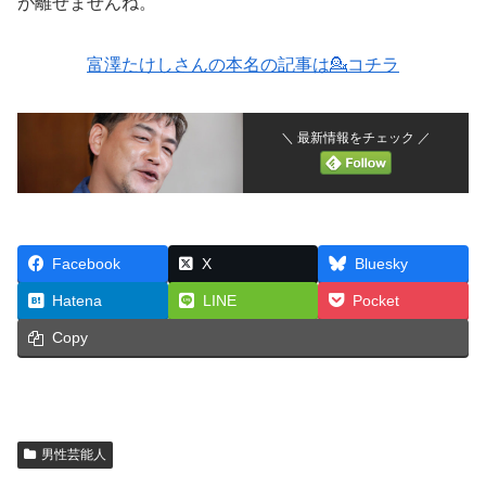
が離せませんね。
富澤たけしさんの本名の記事は💁コチラ
＼ 最新情報をチェック ／
Facebook
X
Bluesky
Hatena
LINE
Pocket
Copy
男性芸能人