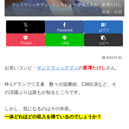
サンドウィッチマン インタビュー 伊達みきお 富澤たけし
担当・小川
X
Facebook
はてブ
Pocket
LINE
コピー
2024.07.20
お笑いコンビ・
サンドウィッチマン
の
富澤たけし
さん。
M-1グランプリ王者、数々の冠番組、CM出演など、そ
の活躍ぶりは誰もが知るところです。
しかし、気になるのはその年収。
一体どれほどの収入を得ているのでしょうか？