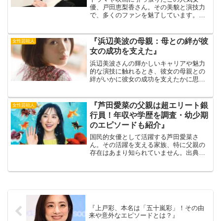
優、戸田恵梨香さん。その美貌と演技力
で、多くのファンを魅了しています。今
回は、そんな戸田恵梨香さんの気になる
年収について、徹底的に分析していきま
す。2023年度の年収額や収入の内訳、さ
『浜辺美波の母親：母との絆が彼
女性芸能人
らには年収推移について...
女の成功を支えた』
浜辺美波さんの輝かしいキャリアや魅力
的な演技に触れるとき、彼女の母親との
絆がいかに彼女の成功を支えたかに思い
を馳せることが欠かせません。浜辺美波
さんの華やかな芸能界での活躍の裏に
は、母親との深い絆と支え合いがあった
『芦田愛菜の父親は超エリート銀
女性芸能人
ことを知ると、彼女の人間性...
行員！年収や学歴を調査・幼少期
のエピソードも紹介』
国民的女優として活躍する芦田愛菜さ
ん。その活躍を支える家族、特に父親の
存在はあまり知られていません。出典
元：MANTANWEB今回はそんな芦田愛菜
さんの父親にスポットライトを当て、そ
の学歴や年収、そして芦田愛菜さんの幼
少期のエピソードから、...
『上戸彩、本名は「五十嵐彩」！その由
来や意外なエピソードとは？』