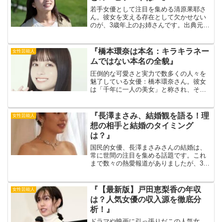
若手女優として注目を集める清原果耶さ
ん。彼女を支える存在として欠かせない
のが、3歳年上のお姉さんです。出典元：
キョードー東京公にはあまり情報が出て
いませんが、ズバズバとものを言う頼れ
る存在であり、姉妹仲が良いことが伺え
『橋本環奈は本名：キラキラネー
女性芸能人
ます。今回は、そんな清...
ムではない本名の全貌』
圧倒的な可愛さと実力で数多くの人々を
魅了している女優：橋本環奈さん。彼女
は「千年に一人の美女」と称され、その
大きな瞳とバランスの取れた可愛らしい
顔立ち、セクシーな声で多くのファンを
持っています。橋本環奈さんに関する話
『長澤まさみ、結婚観を語る！理
女性芸能人
題の中でも、彼女の名前が...
想の相手と結婚のタイミング
は？』
国民的女優、長澤まさみさんの結婚は、
常に世間の注目を集める話題です。これ
まで数々の熱愛報道がありましたが、36
歳になった現在も独身を貫いています。
しかし、最近のインタビューや発言から
は、彼女の結婚観や理想の相手、そして
『【最新版】戸田恵梨香の年収
女性芸能人
結婚のタイミングについ...
は？人気女優の収入源を徹底分
析！』
ドラマや映画に引っ張りだこの人気女