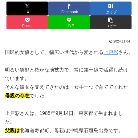
X
Facebook
はてブ
Pocket
LINE
コピー
2024.11.04
国民的女優として、幅広い世代から愛される
上戸彩
さん。
明るい笑顔と確かな演技力で、常に第一線で活躍し続け
ています。
そんな彼女を支えてきたのは、女手一つで育ててくれた
母親の存在
でした。
上戸彩さんは、1985年9月14日、東京都で生まれまし
た。
父親は
北海道寿都町、母親は沖縄県石垣島出身です。