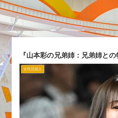
『山本彩の兄弟姉：兄弟姉との
女性芸能人