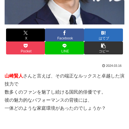
X
Facebook
はてブ
Pocket
LINE
コピー
2024.03.16
山崎賢人
さんと言えば、その端正なルックスと卓越した演
技力で
数多くのファンを魅了し続ける国民的俳優です。
彼の魅力的なパフォーマンスの背後には、
一体どのような家庭環境があったのでしょうか？