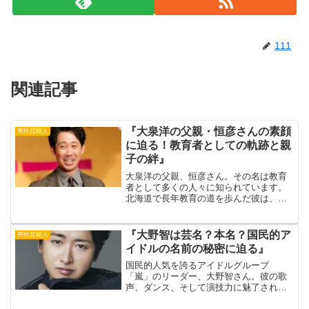
111
関連記事
『大泉洋の父親・恒彦さんの素顔
男性芸能人
に迫る！教育者としての軌跡と親
子の絆』
大泉洋の父親、恒彦さん。その名は教育
者として多くの人々に知られています。
北海道で長年教育の道を歩んだ彼は、息
子である大泉洋さんにも深い影響を与え
ました。家族の絆と教育への情熱が、彼
らの人生に大きな意味を与えています。
『大野智は芸名？本名？国民的ア
男性芸能人
出典元：FQ japan...
イドルの名前の秘密に迫る』
国民的人気を誇るアイドルグループ
「嵐」のリーダー、大野智さん。彼の歌
声、ダンス、そして演技力に魅了された
ファンは数知れません。出典元：Yahoo!