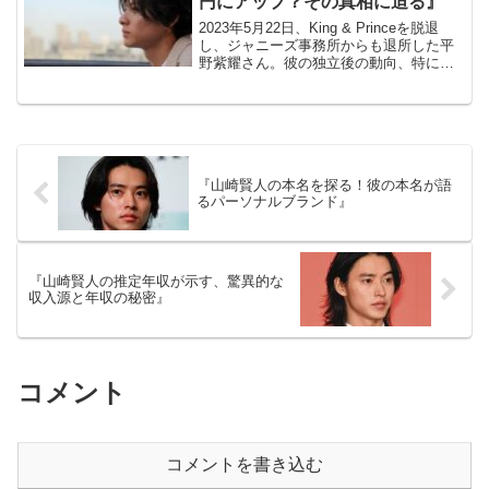
円にアップ？その真相に迫る』
2023年5月22日、King & Princeを脱退
し、ジャニーズ事務所からも退所した平
野紫耀さん。彼の独立後の動向、特に年
収については多くのファンが関心を寄せ
ています。一部では、年収が5億円にまで
アップしたという噂も囁かれています
が、そ...
『山崎賢人の本名を探る！彼の本名が語
るパーソナルブランド』
『山崎賢人の推定年収が示す、驚異的な
収入源と年収の秘密』
コメント
コメントを書き込む