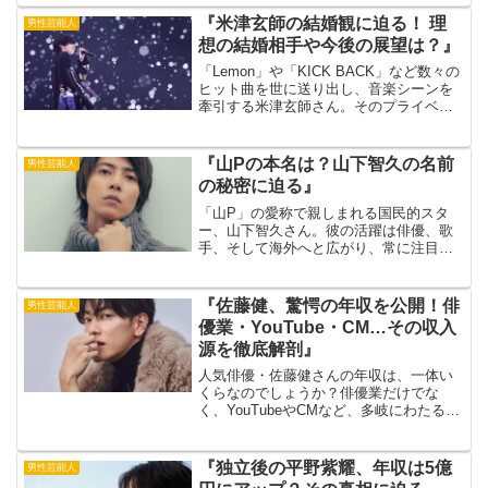
ニュースそんな大野智さんですが、彼の
名前について疑問を抱いたことはありま
『米津玄師の結婚観に迫る！ 理
男性芸能人
せんか？「大野智」は芸...
想の結婚相手や今後の展望は？』
「Lemon」や「KICK BACK」など数々の
ヒット曲を世に送り出し、音楽シーンを
牽引する米津玄師さん。そのプライベー
トは謎に包まれており、結婚についても
多くのファンが関心を寄せています。こ
れまで自身の結婚観について多くを語っ
『山Pの本名は？山下智久の名前
男性芸能人
てこなかった...
の秘密に迫る』
「山P」の愛称で親しまれる国民的スタ
ー、山下智久さん。彼の活躍は俳優、歌
手、そして海外へと広がり、常に注目を
集めています。しかし、そんな彼の「本
名」をご存知でしょうか？実は山下智久
という名前、芸名ではなく本名なので
『佐藤健、驚愕の年収を公開！俳
男性芸能人
す。出典元：ORICORN...
優業・YouTube・CM…その収入
源を徹底解剖』
人気俳優・佐藤健さんの年収は、一体い
くらなのでしょうか？俳優業だけでな
く、YouTubeやCMなど、多岐にわたる活
躍を見せる彼の収入源は、まさに桁違
い！今回は、佐藤健さんの驚愕の年収と
その内訳を解剖します。出典元：
『独立後の平野紫耀、年収は5億
男性芸能人
ORICON NEWS映画...