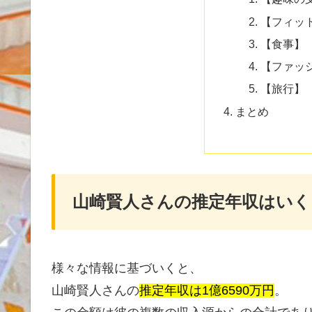
【フィッ
【食事】
【ファッ
【旅行】
まとめ
山崎賢人さんの推定年収はいく
様々な情報に基づいくと、
山崎賢人さんの
推定年収は1億6590万円
。