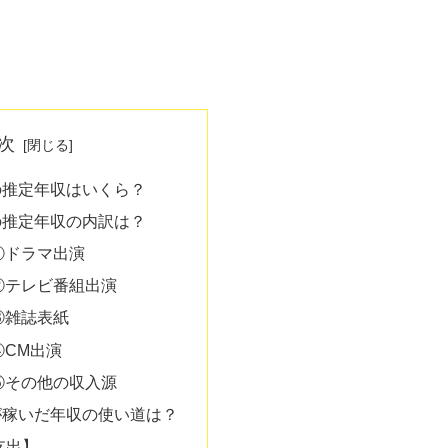
次
の推定年収はいくら？
の推定年収の内訳は？
①ドラマ出演
②テレビ番組出演
③雑誌表紙
④CM出演
⑤その他の収入源
が稼いだ年収の使い道は？
支出】