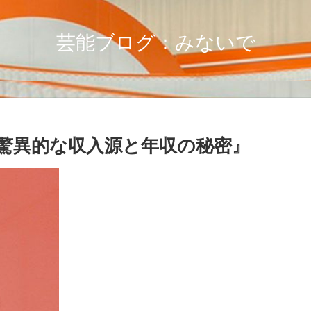
芸能ブログ：みないで
驚異的な収入源と年収の秘密』