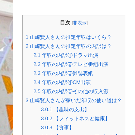
目次
[
非表示
]
1
山崎賢人さんの推定年収はいくら？
2
山崎賢人さんの推定年収の内訳は？
2.1
年収の内訳①ドラマ出演
2.2
年収の内訳②テレビ番組出演
2.3
年収の内訳③雑誌表紙
2.4
年収の内訳④CM出演
2.5
年収の内訳⑤その他の収入源
3
山崎賢人さんが稼いだ年収の使い道は？
3.0.1
【趣味の支出】
3.0.2
【フィットネスと健康】
3.0.3
【食事】