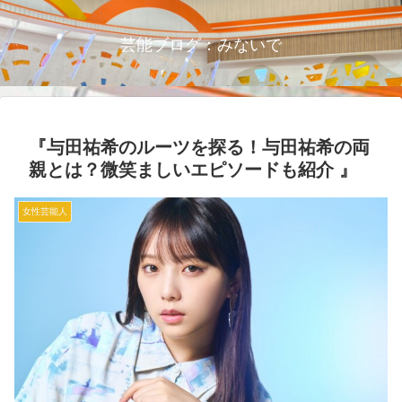
芸能ブログ：みないで
『与田祐希のルーツを探る！与田祐希の両
親とは？微笑ましいエピソードも紹介 』
女性芸能人