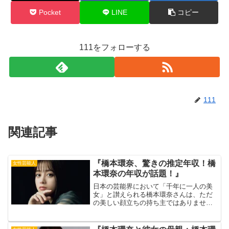
Pocket
LINE
コピー
111をフォローする
111
関連記事
『橋本環奈、驚きの推定年収！橋
女性芸能人
本環奈の年収が話題！』
日本の芸能界において「千年に一人の美
女」と讃えられる橋本環奈さんは、ただ
の美しい顔立ちの持ち主ではありませ
ん。彼女の成功はその魅力的な外見を超
え、強固な演技力、魅力的な声、そして
人々を引き付ける個性で構築されていま