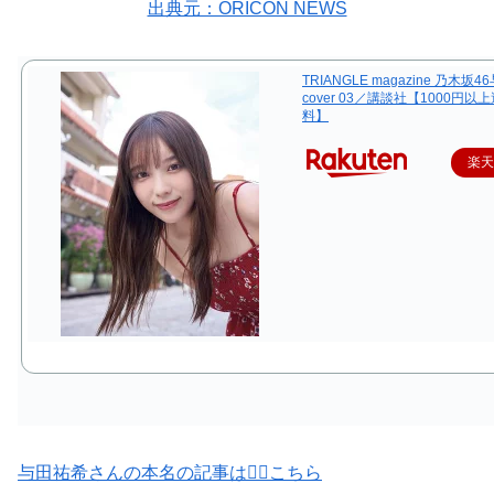
出典元：ORICON NEWS
TRIANGLE magazine 乃木坂
cover 03／講談社【1000円以
料】
楽
与田祐希さんの本名の記事は💁‍♀️こちら