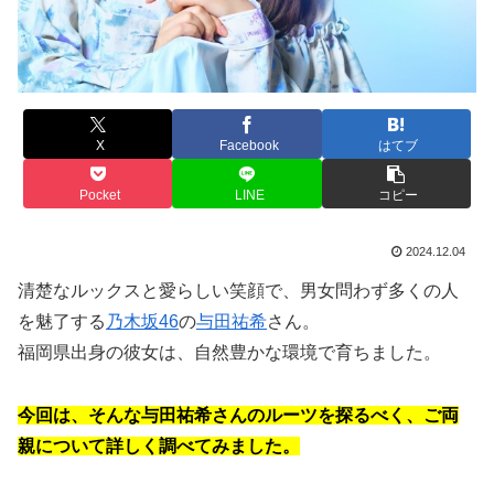
X
Facebook
はてブ
Pocket
LINE
コピー
2024.12.04
清楚なルックスと愛らしい笑顔で、男女問わず多くの人
を魅了する
乃木坂46
の
与田祐希
さん。
福岡県出身の彼女は、自然豊かな環境で育ちました。
今回は、そんな与田祐希さんのルーツを探るべく、ご両
親について詳しく調べてみました。