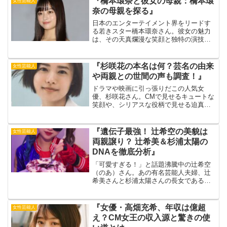
『橋本環奈と彼女の母親：橋本環
女性芸能人
す。テレビ、映画、CMと、...
奈の母親を探る』
日本のエンターテイメント界をリードす
る若きスター橋本環奈さん。彼女の魅力
は、その天真爛漫な笑顔と独特の演技力
にあります。しかし、この輝きの背後に
は、一人の特別な女性がいます。そう、
彼女の母親です。今回の記事では、日本
『杉咲花の本名は何？芸名の由来
女性芸能人
中の多くのファンが知りた...
や両親との世間の声も調査！』
ドラマや映画に引っ張りだこの人気女
優、杉咲花さん。CMで見せるキュートな
笑顔や、シリアスな役柄で見せる迫真の
演技は、多くの人を魅了しています。そ
んな彼女には「実は本名ではない」とい
う噂があります。一体、杉咲花さんの本
『遺伝子最強！ 辻希空の美貌は
女性芸能人
名は何なのでしょうか？出...
両親譲り？ 辻希美＆杉浦太陽の
DNAを徹底分析』
「可愛すぎる！」と話題沸騰中の辻希空
（のあ）さん。あの有名芸能人夫婦、辻
希美さんと杉浦太陽さんの長女である彼
女は、まさに“美の遺伝子”を継承したと言
っても過言ではありません。今回は、辻
希空さんの美貌が両親からどのように受
『女優・高畑充希、年収は億超
女性芸能人
け継がれたのか、徹底...
え？CM女王の収入源と驚きの使