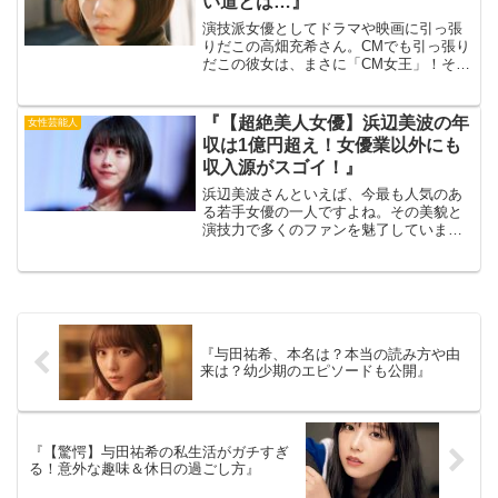
い道とは…』
演技派女優としてドラマや映画に引っ張
りだこの高畑充希さん。CMでも引っ張り
だこの彼女は、まさに「CM女王」！そん
な高畑さんの年収は、なんと億を超えて
いるとの噂も。出典元：Pokemon GO今
回は、高畑さんの年収に迫るとともに、
『【超絶美人女優】浜辺美波の年
女性芸能人
その収入源や...
収は1億円超え！女優業以外にも
収入源がスゴイ！』
浜辺美波さんといえば、今最も人気のあ
る若手女優の一人ですよね。その美貌と
演技力で多くのファンを魅了しています
が、その年収はどれくらいになるのでし
ょうか？女優業以外にも収入源があると
いう噂も聞こえてきますが、その真偽
は？本記事では、浜辺美波さ...
『与田祐希、本名は？本当の読み方や由
来は？幼少期のエピソードも公開』
『【驚愕】与田祐希の私生活がガチすぎ
る！意外な趣味＆休日の過ごし方』