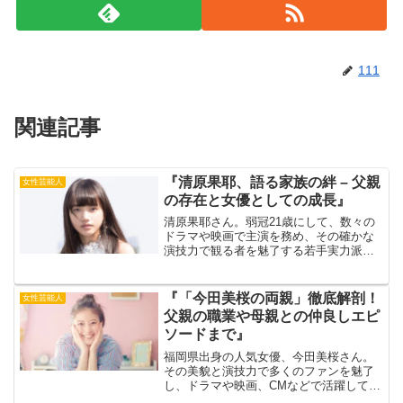
111
関連記事
『清原果耶、語る家族の絆 – 父親
女性芸能人
の存在と女優としての成長』
清原果耶さん。弱冠21歳にして、数々の
ドラマや映画で主演を務め、その確かな
演技力で観る者を魅了する若手実力派女
優です。常に注目を集める彼女ですが、
その輝かしい活躍を支えているのは、温
かい家族の存在でした。出典元：ひとシ
『「今田美桜の両親」徹底解剖！
女性芸能人
ネマ-毎日新聞今回は家...
父親の職業や母親との仲良しエピ
ソードまで』
福岡県出身の人気女優、今田美桜さん。
その美貌と演技力で多くのファンを魅了
し、ドラマや映画、CMなどで活躍してい
ます。そんな今田美桜さんを支えるの