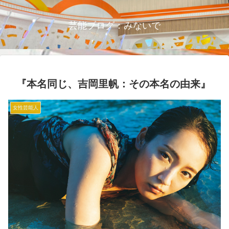
芸能ブログ：みないで
『本名同じ、吉岡里帆：その本名の由来』
女性芸能人