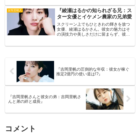
と独自の魅力で、多くのファンを魅了し
続けています。しかし、彼女の輝かしい
『綾瀬はるかの知られざる兄：ス
女性芸能人
キャリアの背後には、一体...
ター女優とイケメン農家の兄弟愛
スクリーン上でもひときわの輝きを放つ
女優、綾瀬はるかさん。彼女の魅力はそ
の演技力や美しさだけに留まらず、彼女
の背後には、まだあまり知られていない
もう一つの物語があります。それは広島
で農業を営むイケメン農家、蓼丸良平と
いう名の兄との深い絆の物...
『吉岡里帆の圧倒的な年収：彼女が稼ぐ
推定2億円の使い道は!?』
『吉岡里帆さんと彼女の弟：吉岡里帆さ
んと弟の絆と成長』
コメント