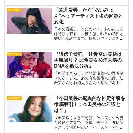
が、両親の存在です。父親はアウトドア
好きで、母親はカレーパン屋を経営する
「森井愛美」から“あいみょ
女性芸能人
など、個性豊かな両親との...
ん”へ：アーティスト名の起源と
変化
日本の音楽シーンにおいて、あいみょん
は特別な存在。。彼女は、独自の感性と
鮮やかな詞世界で、幅広いファン層を魅
了してきました。シンガーソングライタ
ーとしてのキャリアを通じて、あいみょ
んは個性的な音楽スタイルで知られ、そ
『遺伝子最強！ 辻希空の美貌は
女性芸能人
の声は多くの人々に感動を...
両親譲り？ 辻希美＆杉浦太陽の
DNAを徹底分析』
「可愛すぎる！」と話題沸騰中の辻希空
（のあ）さん。あの有名芸能人夫婦、辻
希美さんと杉浦太陽さんの長女である彼
女は、まさに“美の遺伝子”を継承したと言
っても過言ではありません。今回は、辻
希空さんの美貌が両親からどのように受
『今田美桜の驚異的な推定年収を
女性芸能人
け継がれたのか、徹底...
徹底解剖！：今田美桜の年収と
は？』
今田美桜さんと言えば、その美しい容姿
と多彩な才能で、女優、モデル、タレン
トとして活躍中のスーパースターです。
福岡出身の彼女は、透明感あふれる演技