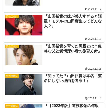
2024.11.17
『山田裕貴の妹が美人すぎると話
男性芸能人
題！モデルの山田麻生ってどんな
人？』
2024.11.16
『山田裕貴を育てた両親とは？厳
男性芸能人
格な父と愛情深い母の教育方針』
2024.11.15
『知ってた？山田裕貴は本名！芸
男性芸能人
名にしない理由を考察！』
2024.11.14
『【2023年版】道枝駿佑の年収
男性芸能人