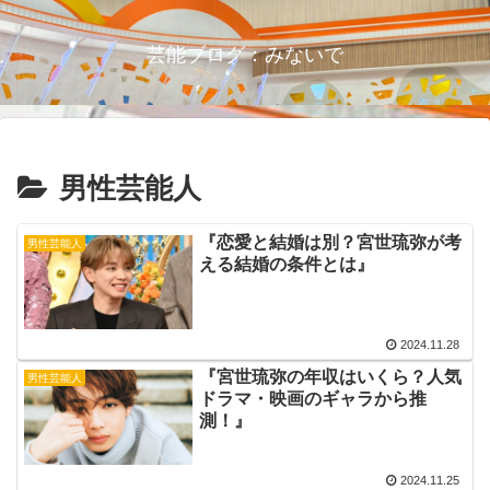
芸能ブログ：みないで
男性芸能人
『恋愛と結婚は別？宮世琉弥が考
男性芸能人
える結婚の条件とは』
2024.11.28
『宮世琉弥の年収はいくら？人気
男性芸能人
ドラマ・映画のギャラから推
測！』
2024.11.25