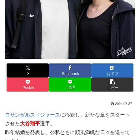
X
Facebook
はてブ
Pocket
LINE
コピー
2024.07.27
ロサンゼルスドジャース
に移籍し、新たな章をスタート
させた
大谷翔平
選手。
昨年結婚を発表し、公私ともに順風満帆な日々を送って