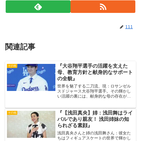
111
関連記事
『大谷翔平選手の活躍を支えた
その他
母、教育方針と献身的なサポート
の全貌』
世界を魅了する二刀流、現：ロサンゼル
スドジャース大谷翔平選手。その輝かし
い活躍の裏には、献身的な母の存在があ
りました。幼少期からの教育方針、食生
活へのこだわり、そして惜しみないサポ
ート。大谷選手を育てた母の愛と知られ
『【浅田真央】姉：浅田舞はライ
その他
ざる努力に迫ります。出典...
バルであり親友！ 浅田姉妹の知
られざる素顔』
浅田真央さんと姉の浅田舞さん：彼女た
ちはフィギュアスケートの世界で輝かし