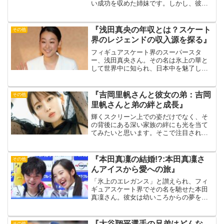
い成功を収めた姉妹です。しかし、彼女
たちの関係は競技場だけでなく、日常生
活でも特別なものです。競技者としては
ライバルでありながら、彼女たちの間に
『浅田真央の年収とは？スケート
その他
は深い親友としての絆があ...
界のレジェンドの収入源を探る』
フィギュアスケート界のスーパースタ
ー、浅田真央さん。その名は氷上の華と
して世界中に知られ、日本中を魅了して
きました。彼女のキャリアは、氷上のパ
フォーマンスにとどまらず、引退後もさ
まざまな形でその輝きを放ち続けていま
『吉岡里帆さんと彼女の弟：吉岡
その他
す。この記事では、浅田真央...
里帆さんと弟の絆と成長』
輝くスクリーン上での姿だけでなく、そ
の背後にある深い家族の絆にも光を当て
てみたいと思います。そこで注目される
のが、人気女優:吉岡里帆さんと彼女の弟
との関係です。吉岡里帆さんは、京都の
美しい風景の中で、映像会社を経営する
『本田真凜の結婚!?:本田真凜さ
その他
父とアパレル業界で活躍...
んアイスから愛への旅』
「氷上のエレガンス」と讃えられ、フィ
ギュアスケート界でその名を馳せた本田
真凜さん。彼女は幼いころからの夢を追
い続け、国内外の大舞台で数々の華麗な
演技を披露してきました。しかしスポッ
トライトの下で繰り広げられるその華や
『大谷翔平選手の兄弟はどんな
その他