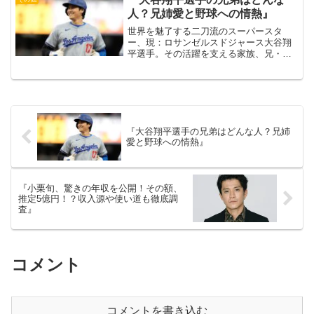
かなキャリアの裏では、一...
人？兄姉愛と野球への情熱』
世界を魅了する二刀流のスーパースタ
ー、現：ロサンゼルスドジャース大谷翔
平選手。その活躍を支える家族、兄・姉
の存在をご存知でしょうか？実は大谷選
手の兄も野球に打ち込んだ経歴を持つ、
いわば「野球一家」で育ったのです。出
典元：読売新聞オンライン大...
『大谷翔平選手の兄弟はどんな人？兄姉
愛と野球への情熱』
『小栗旬、驚きの年収を公開！その額、
推定5億円！？収入源や使い道も徹底調
査』
コメント
コメントを書き込む