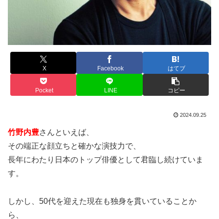
X
Facebook
はてブ
Pocket
LINE
コピー
2024.09.25
竹野内豊
さんといえば、
その端正な顔立ちと確かな演技力で、
長年にわたり日本のトップ俳優として君臨し続けていま
す。
しかし、50代を迎えた現在も独身を貫いていることか
ら、