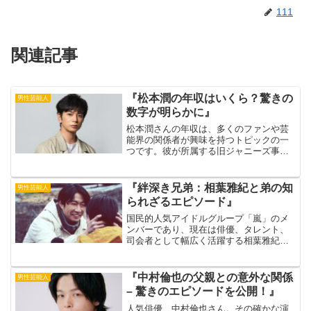
111
関連記事
『松本潤の年収はいくら？驚きの
男性芸能人
数字が明らかに』
松本潤さんの年収は、多くのファンや芸
能界の関係者が興味を持つトピックの一
つです。彼が所属する旧ジャニーズ事務
所のトップアーティストとして、その活
躍や収入に対する関心は非常に高いもの
があります。出典元：中日新聞Web松本
『絆深き兄弟：相葉雅紀と弟の知
男性芸能人
潤さんは、嵐としてのグ...
られざるエピソード』
国民的人気アイドルグループ「嵐」のメ
ンバーであり、現在は俳優、タレント、
司会者として幅広く活躍する相葉雅紀さ
ん。彼の明るい笑顔と飾らない人柄は、
多くの人々に愛されています。今回の記
事は、相葉雅紀さんのご兄弟について書
『中村倫也の父親との意外な関係
男性芸能人
いてみました。出典元：P...
– 驚きのエピソードを公開！』
人気俳優、中村倫也さん。その確かな演