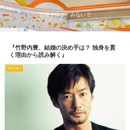
芸能ブログ：みないで
『竹野内豊、結婚の決め手は？ 独身を貫
く理由から読み解く』
男性芸能人