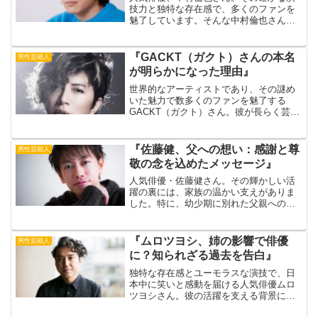
技力と独特な存在感で、多くのファンを
魅了しています。そんな中村倫也さん
と、彼の父親との間には、意外な関係性
があることをご存知でしょうか？今回
は、中村倫也さんと父親に関する驚きの
『GACKT（ガクト）さんの本名
男性芸能人
エピソードを交えながら、二人...
が明らかになった理由』
世界的なアーティストであり、その謎め
いた魅力で数多くのファンを魅了する
GACKT（ガクト）さん。彼が長らく芸名
で活動していたにも関わらず、本名が明
らかにされたのは一体なぜでしょうか？
この疑問に迫る前に、彼のアイデンティ
『佐藤健、父への想い：感謝と尊
男性芸能人
ティや著名な活動につい...
敬の念を込めたメッセージ』
人気俳優・佐藤健さん。その輝かしい活
躍の裏には、家族の温かい支えがありま
した。特に、幼少期に別れた父親への想
いは、佐藤さんの心の奥底に深く刻まれ
ています。これまで多くを語られること
のなかった父との関係。しかし、時折イ
『ムロツヨシ、姉の影響で俳優
男性芸能人
ンタビューなどで語られる...
に？知られざる過去を告白』
独特な存在感とユーモラスな演技で、日
本中に笑いと感動を届ける人気俳優ムロ
ツヨシさん。彼の活躍を支える背景に
は、深い愛情と絆で結ばれた「姉」の存