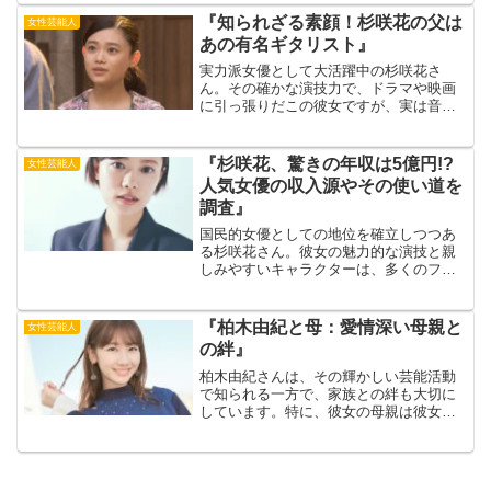
さんの2024年度の年収に迫ります。 写真
『知られざる素顔！杉咲花の父は
女性芸能人
集、CM、ド...
あの有名ギタリスト』
実力派女優として大活躍中の杉咲花さ
ん。その確かな演技力で、ドラマや映画
に引っ張りだこの彼女ですが、実は音楽
一家で育ったという意外な一面も。出典
元：モデルプレスなんと父親は、あの伝
説のロックバンド「レベッカ」で活躍し
『杉咲花、驚きの年収は5億円!?
女性芸能人
たギタリスト、木暮武彦さん...
人気女優の収入源やその使い道を
調査』
国民的女優としての地位を確立しつつあ
る杉咲花さん。彼女の魅力的な演技と親
しみやすいキャラクターは、多くのファ
ンを魅了しています。そんな杉咲花さん
の2023年度の年収は、推定5億円ともいわ
れています。出典元：ホミニス果たし
『柏木由紀と母：愛情深い母親と
女性芸能人
て、この金額はどのよ...
の絆』
柏木由紀さんは、その輝かしい芸能活動
で知られる一方で、家族との絆も大切に
しています。特に、彼女の母親は彼女の
成功の裏に欠かせない存在です。母親
は、柏木由紀の芸能界入りに際し、自ら
の顔をメディアに出さないという約束を
守りながら、彼女を温かく支...