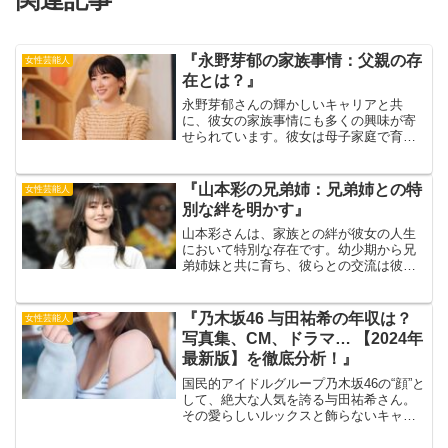
『永野芽郁の家族事情：父親の存
女性芸能人
在とは？』
永野芽郁さんの輝かしいキャリアと共
に、彼女の家族事情にも多くの興味が寄
せられています。彼女は母子家庭で育っ
たと公に明かしていますが、父親に関す
る情報はほとんど明らかにされていませ
ん。父親との関係について彼女はどのよ
『山本彩の兄弟姉：兄弟姉との特
女性芸能人
うに語ってきたのでしょうか...
別な絆を明かす』
山本彩さんは、家族との絆が彼女の人生
において特別な存在です。幼少期から兄
弟姉妹と共に育ち、彼らとの交流は彼女
にとって大きな支えとなっています。彼
女が語る兄弟姉妹との関係には、笑いや
涙の数々の思い出が詰まっています。出
『乃木坂46 与田祐希の年収は？
女性芸能人
典元：アーリータイムこの...
写真集、CM、ドラマ… 【2024年
最新版】を徹底分析！』
国民的アイドルグループ乃木坂46の“顔”と
して、絶大な人気を誇る与田祐希さん。
その愛らしいルックスと飾らないキャラ
クターで、男女問わず多くのファンを魅
了しています。今回は、そんな与田祐希