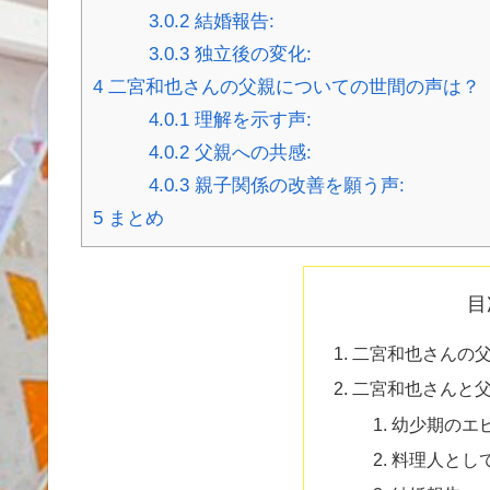
3.0.2
結婚報告:
3.0.3
独立後の変化:
4
二宮和也さんの父親についての世間の声は？
4.0.1
理解を示す声:
4.0.2
父親への共感:
4.0.3
親子関係の改善を願う声:
5
まとめ
目
二宮和也さんの
二宮和也さんと
幼少期のエピ
料理人として