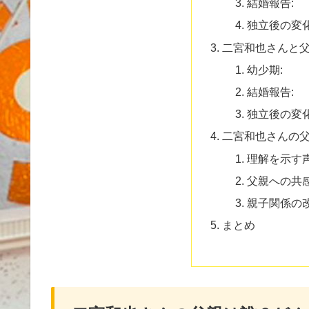
結婚報告:
独立後の変化
二宮和也さんと
幼少期:
結婚報告:
独立後の変化
二宮和也さんの
理解を示す声
父親への共感
親子関係の改
まとめ