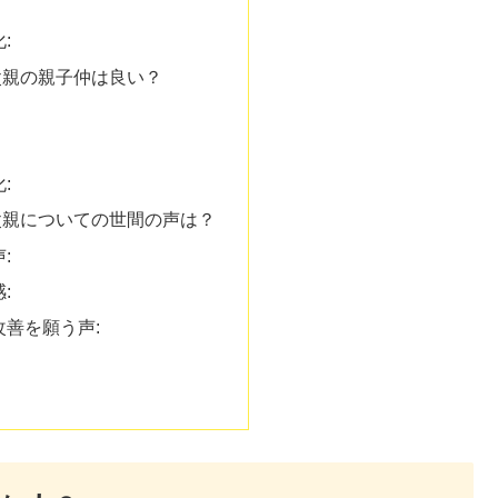
:
父親の親子仲は良い？
:
父親についての世間の声は？
:
:
善を願う声: