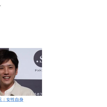
ー
。
元：女性自身