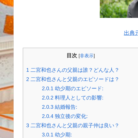
出典
目次
[
非表示
]
1
二宮和也さんの父親は誰？どんな人？
2
二宮和也さんと父親のエピソードは？
2.0.1
幼少期のエピソード:
2.0.2
料理人としての影響:
2.0.3
結婚報告:
2.0.4
独立後の変化:
3
二宮和也さんと父親の親子仲は良い？
3.0.1
幼少期: