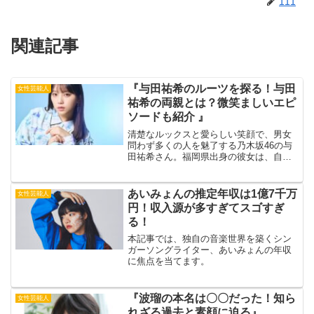
111
関連記事
『与田祐希のルーツを探る！与田
女性芸能人
祐希の両親とは？微笑ましいエピ
ソードも紹介 』
清楚なルックスと愛らしい笑顔で、男女
問わず多くの人を魅了する乃木坂46の与
田祐希さん。福岡県出身の彼女は、自然
豊かな環境で育ちました。今回は、そん
な与田祐希さんのルーツを探るべく、ご
両親について詳しく調べてみました。幼
あいみょんの推定年収は1億7千万
女性芸能人
少期の微笑ましいエピソ...
円！収入源が多すぎてスゴすぎ
る！
本記事では、独自の音楽世界を築くシン
ガーソングライター、あいみょんの年収
に焦点を当てます。
『波瑠の本名は〇〇だった！知ら
女性芸能人
れざる過去と素顔に迫る』