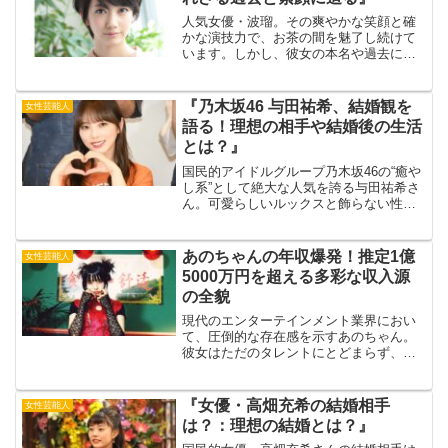
人気女優・波瑠。その爽やかな笑顔と確
かな演技力で、お茶の間を魅了し続けて
います。しかし、彼女の本名や過去につ
いては、あまり知られていません。実
は、波瑠という名前は芸名であり、本名
には知られざる過去が隠されているので
『乃木坂46 与田祐希、結婚観を
女性芸能人
す。なぜ彼女は本名を明かさ...
語る！理想の相手や結婚後の生活
とは？』
国民的アイドルグループ乃木坂46の“癒や
し系”として絶大な人気を誇る与田祐希さ
ん。可愛らしいルックスと飾らない性格
で、男女問わず多くのファンを魅了して
います。そんな与田祐希さんも、今年で
23歳。そろそろ結婚を意識する年齢にな
あのちゃんの年収爆発！推定1億
女性芸能人
ってきたのではな...
5000万円を超える多彩な収入源
の全貌
現代のエンターテインメント業界におい
て、圧倒的な存在感を示すあのちゃん。
彼女はただのタレントにとどまらず、歌
手、モデル、ファッションアイコンとし
ても活躍しています。この記事では、そ
んなテレビで観ない日はないほど大活躍
『女優・高畑充希の結婚相手
女性芸能人
の彼女の驚くべき年収の秘...
は？：理想の結婚とは？』