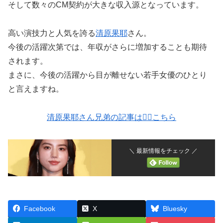
そして数々のCM契約が大きな収入源となっています。
高い演技力と人気を誇る
清原果耶
さん。
今後の活躍次第では、年収がさらに増加することも期待
されます。
まさに、今後の活躍から目が離せない若手女優のひとり
と言えますね。
清原果耶さん兄弟の記事は💁‍♀️こちら
＼ 最新情報をチェック ／
Facebook
X
Bluesky