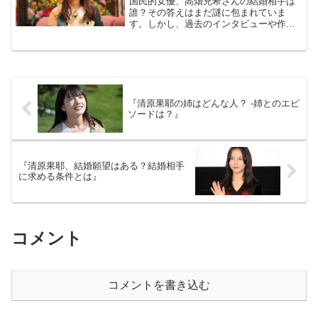
国民的女優、高畑充希さんの結婚相手は
誰？その答えはまだ謎に包まれていま
す。しかし、過去のインタビューや作品
での発言から、彼女の理想の結婚につい
て、少しずつ明らかになってきました。
出典元：女の転職Type今回は、高畑充希
さんの結婚観や恋愛観を...
『清原果耶の姉はどんな人？ -姉とのエピ
ソードは？』
『清原果耶、結婚願望はある？結婚相手
に求める条件とは』
コメント
コメントを書き込む